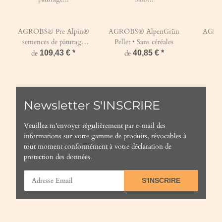
AGROBS® Pre Alpin®
AGROBS® AlpenGrün
AGRO
semences de pâturage
Pellet • Sans céréales
d
équin
de
109,43 €
*
de
40,85 €
*
Newsletter S'INSCRIRE
Veuillez m'envoyer régulièrement par e-mail des
informations sur votre gamme de produits, révocables à
tout moment conformément à votre
déclaration de
protection des données
.
S'INSCRIRE