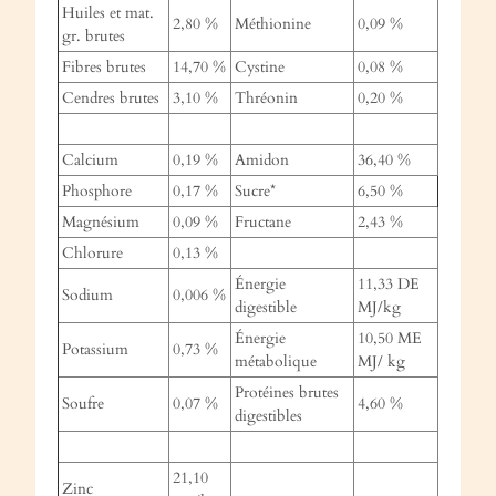
Huiles et mat.
2,80 %
Méthionine
0,09 %
gr. brutes
Fibres brutes
14,70 %
Cystine
0,08 %
Cendres brutes
3,10 %
Thréonin
0,20 %
Calcium
0,19 %
Amidon
36,40 %
Phosphore
0,17 %
Sucre*
6,50 %
Magnésium
0,09 %
Fructane
2,43 %
Chlorure
0,13 %
Énergie
11,33 DE
Sodium
0,006 %
digestible
MJ/kg
Énergie
10,50 ME
Potassium
0,73 %
métabolique
MJ/ kg
Protéines brutes
Soufre
0,07 %
4,60 %
digestibles
21,10
Zinc