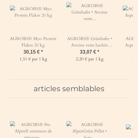
AGROBS® Myo Protein
AGROBS® Grünhafer •
AGROB
Flakes 20 kg
Avoine verte hachée
Aspero
Ballot de 15 kg
30,15 €
*
33,07 €
*
1,51 € par 1 kg
2,20 € par 1 kg
1,8
articles semblables