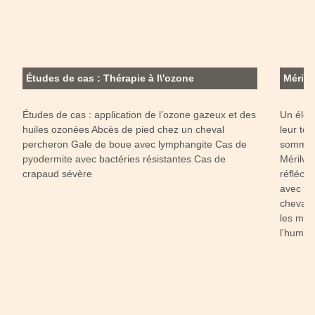
Études de cas : Thérapie à l\'ozone
Mérilv
Études de cas : application de l’ozone gazeux et des
Un élev
huiles ozonées Abcès de pied chez un cheval
leur tê
percheron Gale de boue avec lymphangite Cas de
sommes 
pyodermite avec bactéries résistantes Cas de
Mérilve
crapaud sévère
réfléch
avec le
chevaux
les mei
l'humai