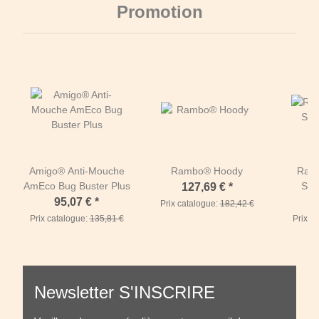
Promotion
Amigo® Anti-Mouche
Rambo® Hoody
Ram
AmEco Bug Buster Plus
Ser
127,69 €
*
95,07 €
*
Prix catalogue:
182,42 €
Prix catalogue:
135,81 €
Prix c
Newsletter S'INSCRIRE