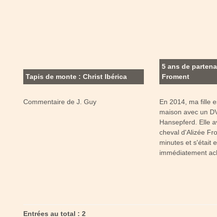
5 ans de partena
Tapis de monte : Christ Ibérica
Froment
Commentaire de J. Guy
En 2014, ma fille e
maison avec un D
Hansepferd. Elle av
cheval d'Alizée F
minutes et s'était 
immédiatement ac
Entrées au total : 2