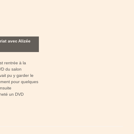
riat avec Alizée
st rentrée à la
VD du salon
ait pu y garder le
roment pour quelques
ensuite
heté un DVD