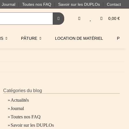
Journal
Toutes nos FAQ
Savoir sur les DUPLOs
Contact
0,00 €
NS
PÂTURE
LOCATION DE MATÉRIEL
PRO
Catégories du blog
»
Actualités
»
Journal
»
Toutes nos FAQ
»
Savoir sur les DUPLOs