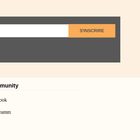
S'INSCRIRE
munity
ook
gramm