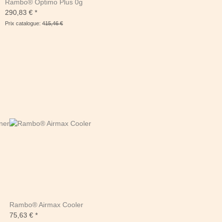
Rambo® Optimo Plus 0g
290,83 €
*
Prix catalogue:
415,46 €
Rambo® Airmax Cooler
75,63 €
*