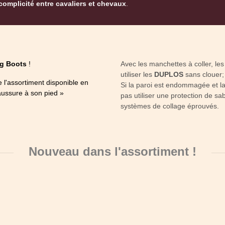
mplicité entre cavaliers et chevaux
.
ng Boots
!
Avec les manchettes à coller, les
utiliser les
DUPLOS
sans clouer; 
l'assortiment disponible en
Si la paroi est endommagée et la
aussure à son pied »
pas utiliser une protection de sa
systèmes de collage éprouvés.
Nouveau dans l'assortiment !