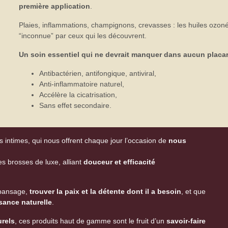
première application
.
Plaies, inflammations, champignons, crevasses : les huiles ozon
“inconnue” par ceux qui les découvrent.
Un soin essentiel qui ne devrait manquer dans aucun placar
Antibactérien, antifongique, antiviral,
Anti-inflammatoire naturel,
Accélère la cicatrisation,
Sans effet secondaire.
s intimes, qui nous offrent chaque jour l’occasion de
nous
s brosses de luxe, alliant
douceur et efficacité
 pansage,
trouver la paix et la détente dont il a besoin
, et que
ssance naturelle
.
urels
, ces produits haut de gamme sont le fruit d’un
savoir-faire