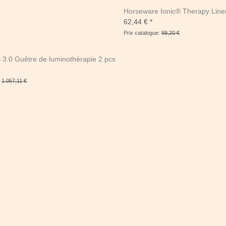
Horseware Ionic® Therapy Line
62,44 €
*
Prix catalogue:
89,20 €
 3.0 Guêtre de luminothérapie 2 pcs
:
1.057,11 €