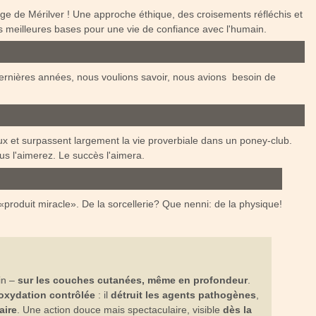
e de Mérilver ! Une approche éthique, des croisements réfléchis et
es meilleures bases pour une vie de confiance avec l'humain.
dernières années, nous voulions savoir, nous avions besoin de
x et surpassent largement la vie proverbiale dans un poney-club.
ous l'aimerez. Le succès l'aimera.
produit miracle». De la sorcellerie? Que nenni: de la physique!
oin –
sur les couches cutanées, même en profondeur
.
oxydation contrôlée
: il
détruit les agents pathogènes
,
aire
. Une action douce mais spectaculaire, visible
dès la