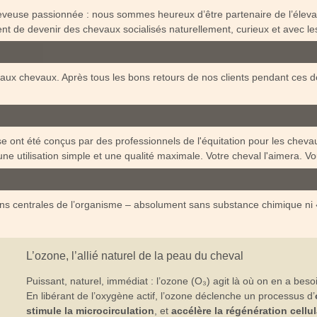
eveuse passionnée : nous sommes heureux d’être partenaire de l’élevag
ent de devenir des chevaux socialisés naturellement, curieux et avec l
é aux chevaux. Après tous les bons retours de nos clients pendant ces 
ont été conçus par des professionnels de l'équitation pour les chevau
une utilisation simple et une qualité maximale. Votre cheval l'aimera. V
ons centrales de l’organisme – absolument sans substance chimique ni «
L’ozone, l’allié naturel de la peau du cheval
Puissant, naturel, immédiat : l’ozone (O₃) agit là où on en a bes
En libérant de l’oxygène actif, l’ozone déclenche un processus d’
stimule la microcirculation
, et
accélère la régénération cellul