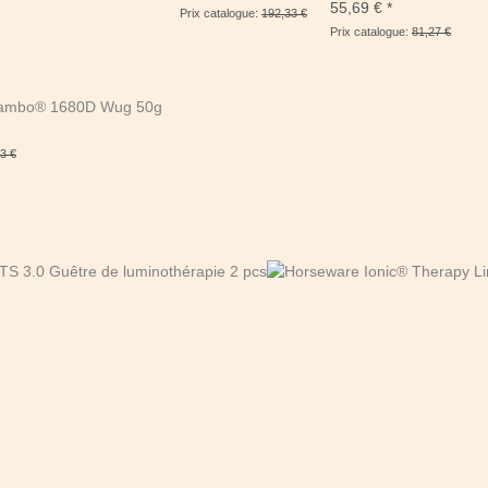
55,69 €
*
Prix catalogue:
192,33 €
Prix catalogue:
81,27 €
ambo® 1680D Wug 50g
3 €