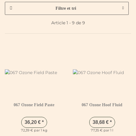
Filtre et tri
Article 1 - 9 de 9
067 Ozone Field Paste
067 Ozone Hoof Fluid
36,20 €
*
38,68 €
*
72,39 € par 1 kg
77,35 € par 1 l