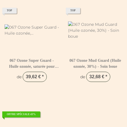
TOP
TOP
067 Ozone Super Guard -
067 Ozone Mud Guard (Huile
Huile ozonée, saturée pour
ozonée, 30%) - Soin boue
soins intensifs
de
39,62 €
*
de
32,68 €
*
OFFRE SPÉCIALE 43%