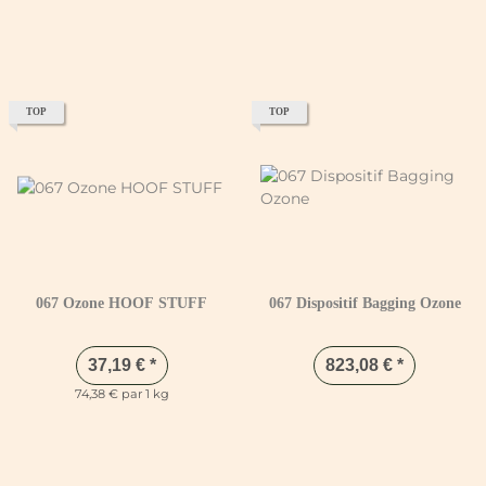
TOP
TOP
067 Ozone HOOF STUFF
067 Dispositif Bagging Ozone
37,19 €
*
823,08 €
*
74,38 € par 1 kg