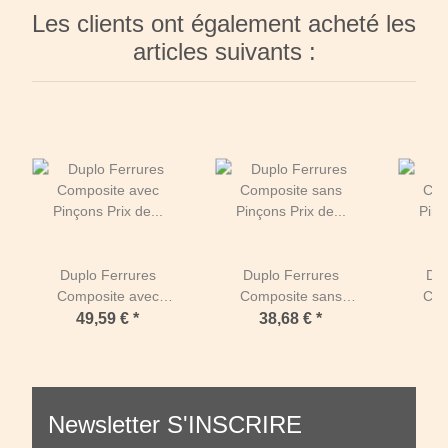
Les clients ont également acheté les
articles suivants :
Duplo Ferrures
Duplo Ferrures
Dup
Composite avec
Composite sans
Com
Pinçons Prix de paire
Pinçons Prix de paire
Pinçon
49,59 €
*
38,68 €
*
(Deux Duplos)-
(Deux Duplos)
(De
Standard (orange) -
Standard (orange) -
Stand
RONDE-142 mm
RONDE 114 mm
OVA
Newsletter S'INSCRIRE