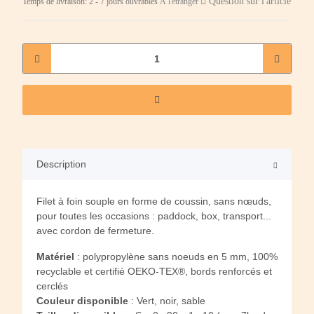
Question sur l'article
Temps de livraison:
2 - 7 jours ouvrables
À l'étranger
Description
Filet à foin souple en forme de coussin, sans nœuds,
pour toutes les occasions : paddock, box, transport...
avec cordon de fermeture.
Matériel
: polypropylène sans noeuds en 5 mm, 100%
recyclable et certifié OEKO-TEX®, bords renforcés et
cerclés
Couleur disponible
: Vert, noir, sable