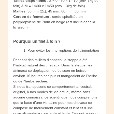
Tailles disponibles
: S = 0m90 x 1m10 (env. 7kg de
foin) & M = 1m00 x 1m50 (env. 13kg de foin)
Mailles
: 30 mm (2x), 45 mm, 60 mm, 80 mm
Cordon de fermeture
: corde spiralisée en
polypropylène de 7mm en beige (est inclus dans la
livraison)
Pourquoi un filet à foin ?
1. Pour éviter les interruptions de l'alimentation
Pendant des milliers d'années, la steppe a été
l'habitat naturel des chevaux. Dans la steppe, les
animaux se déplaçaient de buisson en buisson
environ 16 heures par jour et mangeaient de l'herbe
ou de l'herbe séchée.
Si nous transposons ce comportement ancestral,
originel, à nos modes de vie actuel, même sans
aucune connaissance scientifique nous comprenons
que la base d'une vie saine pour nos chevaux se
compose de mouvement constant et lent et d'une
prise alimentaire constante et lente. Ces prérequis qui