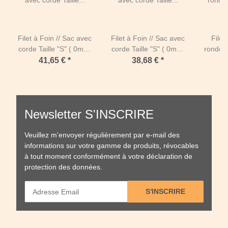
Filet à Foin // Sac avec
Filet à Foin // Sac avec
Filet
corde Taille "S" ( 0m90
corde Taille "S" ( 0m90
ronde T
x 1m10 avec ouverture
x 1m10 avec ouverture
( Ø 1
41,65 €
*
38,68 €
*
1
sur le côté court)-
sur le côté court)-
des 
Mailles de 45 mm /
Mailles de 60 mm /
Maill
PPhr 5 mm-Noir
PPhr 5 mm-Vert
PPh
Newsletter S'INSCRIRE
Veuillez m'envoyer régulièrement par e-mail des
informations sur votre gamme de produits, révocables
à tout moment conformément à votre
déclaration de
protection des données
.
S'INSCRIRE