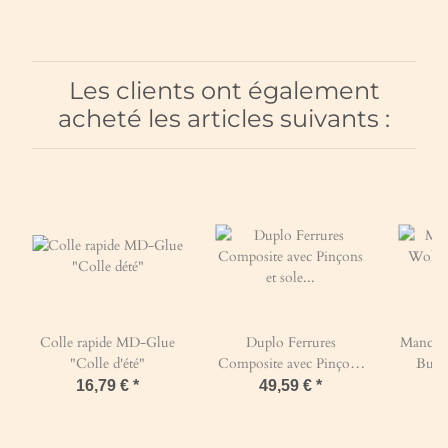
Les clients ont également
acheté les articles suivants :
Colle rapide MD-Glue
Duplo Ferrures
Manchet
"Colle d'été"
Composite avec Pinçons
Busc
et sole fermée // Paire
Duplo» 
16,79 €
*
49,59 €
*
Standard (orange) -
Duplo
RONDE-134 mm / 5.28
Ré
inch-Prix de paire (Deux