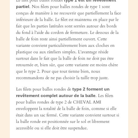
Le filet pour balles rondes
. Nos filets pour balles rondes de type 1 sont
partiel
conçus de manière à ne recouvrir que partiellement la face
inférieure de la balle. Le filet est maintenu en place par le
fait que les parties latérales sont serrées autour des bords
du fond à l'aide du cordon de fermeture. Le dessous de la
balle de foin reste ainsi partiellement ouvert. Cette
variante convient particulièrement bien aux cloches en
plastique ou aux râteliers simples. L'avantage réside
surtout dans le fait que la balle de foin ne doit pas être
retournée et, bien sûr, que cette variante est moins chère
que le type 2. Pour que tout tienne bien, nous
recommandons de ne pas choisir la taille trop juste.
Les filets pour balles rondes de
type 2 forment un
. Les filets
revêtement complet autour de la balle
pour balles rondes de type 2 de CHEVAL AMI
enveloppent la totalité de la balle de foin, comme si elle
était dans un sac fermé. Cette variante convient surtout si
la balle ronde est positionnée sur le sol et librement
accessible ou si elle doit être suspendue.