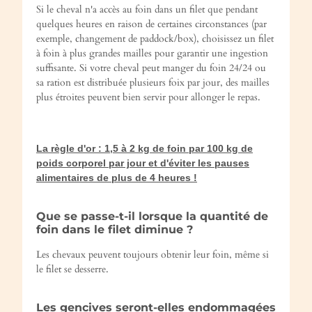
Si le cheval n'a accès au foin dans un filet que pendant
quelques heures en raison de certaines circonstances (par
exemple, changement de paddock/box), choisissez un filet
à foin à plus grandes mailles pour garantir une ingestion
suffisante. Si votre cheval peut manger du foin 24/24 ou
sa ration est distribuée plusieurs foix par jour, des mailles
plus étroites peuvent bien servir pour allonger le repas.
La règle d'or : 1,5 à 2 kg de foin par 100 kg de
poids corporel par jour et d'éviter les pauses
alimentaires de plus de 4 heures !
Que se passe-t-il lorsque la quantité de
foin dans le filet diminue ?
Les chevaux peuvent toujours obtenir leur foin, même si
le filet se desserre.
Les gencives seront-elles endommagées