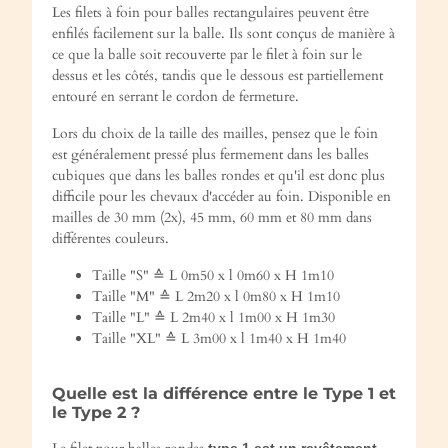
Les filets à foin pour balles rectangulaires peuvent être
enfilés facilement sur la balle. Ils sont conçus de manière à
ce que la balle soit recouverte par le filet à foin sur le
dessus et les côtés, tandis que le dessous est partiellement
entouré en serrant le cordon de fermeture.
Lors du choix de la taille des mailles, pensez que le foin
est généralement pressé plus fermement dans les balles
cubiques que dans les balles rondes et qu'il est donc plus
difficile pour les chevaux d'accéder au foin. Disponible en
mailles de 30 mm (2x), 45 mm, 60 mm et 80 mm dans
différentes couleurs.
Taille "S" ≙ L 0m50 x l 0m60 x H 1m10
Taille "M" ≙ L 2m20 x l 0m80 x H 1m10
Taille "L" ≙ L 2m40 x l 1m00 x H 1m30
Taille "XL" ≙ L 3m00 x l 1m40 x H 1m40
Quelle est la différence entre le Type 1 et
le Type 2 ?
type 1 est un revêtement