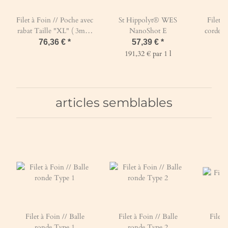
Filet à Foin // Poche avec
St Hippolyt® WES
Filet à
rabat Taille "XL" ( 3m00
NanoShot E
corde T
x 0m90)-Mailles de 45
x 1m00
76,36 €
*
57,39 €
*
mm / PPhr 5 mm-Vert
sur le c
191,32 € par 1 l
de 45 
articles semblables
Filet à Foin // Balle
Filet à Foin // Balle
Filet 
ronde Type 1
ronde Type 2