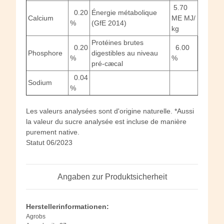
5.70
0.20
Énergie métabolique
Calcium
ME MJ/
%
(GfE 2014)
kg
Protéines brutes
0.20
6.00
Phosphore
digestibles au niveau
%
%
pré-cæcal
0.04
Sodium
%
Les valeurs analysées sont d'origine naturelle. *Aussi
la valeur du sucre analysée est incluse de manière
purement native.
Statut 06/2023
Angaben zur Produktsicherheit
Herstellerinformationen:
Agrobs