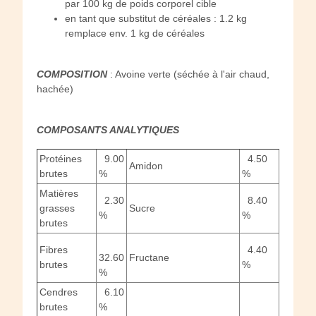
par 100 kg de poids corporel cible
en tant que substitut de céréales : 1.2 kg
remplace env. 1 kg de céréales
COMPOSITION
: Avoine verte (séchée à l'air chaud,
hachée)
COMPOSANTS ANALYTIQUES
Protéines
9.00
4.50
Amidon
brutes
%
%
Matières
2.30
8.40
grasses
Sucre
%
%
brutes
Fibres
4.40
32.60
Fructane
brutes
%
%
Cendres
6.10
brutes
%