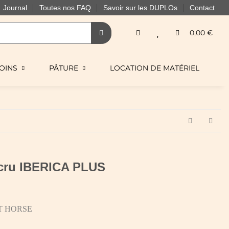
Journal
Toutes nos FAQ
Savoir sur les DUPLOs
Contact
0,00 €
OINS
PÂTURE
LOCATION DE MATÉRIEL
 cru IBERICA PLUS
T HORSE