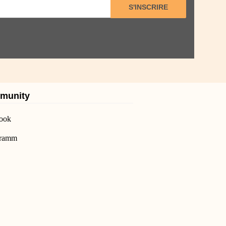
S'INSCRIRE
munity
ook
gramm