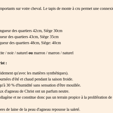
mportants sur votre cheval. Le tapis de monte à cru permet une connexion
ongueur des quartiers 42cm, Siège 30cm
gueur des quartiers 43cm, Siège 35cm
ngueur des quartiers 48cm, Siège: 40cm
ite / noir / naturel
ou
marron / marron / naturel
st :
pidement qu'avec les matières synthétiques).
urnées d'été et chaud pendant la saison froide.
qu'à 30 % d'humidité sans sensation d'être mouillée.
aux d'agneau de Christ ont un parfum neutre.
agène et ne constitue donc pas un terrain propice à la prolifération de 
bres de laine de la peau d'agneau repousse la saleté.