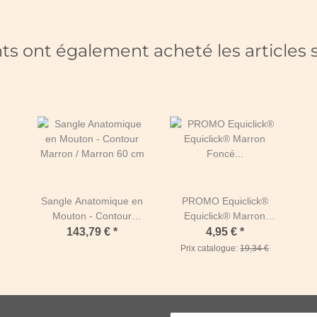
nts ont également acheté les articles s
Sangle Anatomique en
PROMO Equiclick®
Mouton - Contour
Equiclick® Marron
Marron / Marron 60 cm
Foncé Laiton
143,79 €
*
4,95 €
*
Prix catalogue:
19,34 €