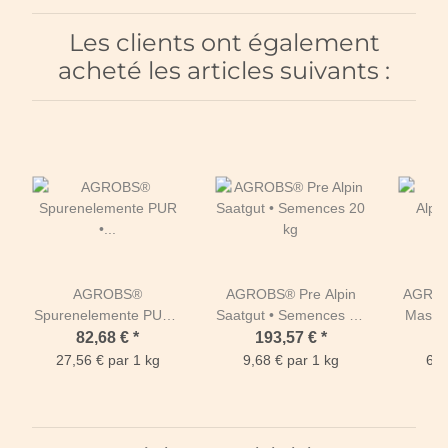
Les clients ont également
acheté les articles suivants :
AGROBS®
AGROBS® Pre Alpin
AGROB
Spurenelemente PUR •
Saatgut • Semences 20
Mash •
Oligoéléments PURS 3
kg
S
82,68 €
*
193,57 €
*
kg
27,56 € par 1 kg
9,68 € par 1 kg
6,4