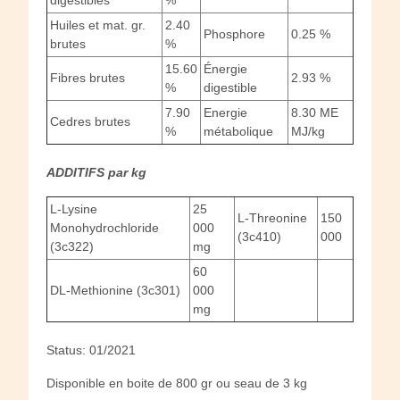
Huiles et mat. gr.
2.40
Phosphore
0.25 %
brutes
%
15.60
Énergie
Fibres brutes
2.93 %
%
digestible
7.90
Energie
8.30 ME
Cedres brutes
%
métabolique
MJ/kg
ADDITIFS par kg
L-Lysine
25
L-Threonine
150
Monohydrochloride
000
(3c410)
000
(3c322)
mg
60
DL-Methionine (3c301)
000
mg
Status: 01/2021
Disponible en boite de 800 gr ou seau de 3 kg