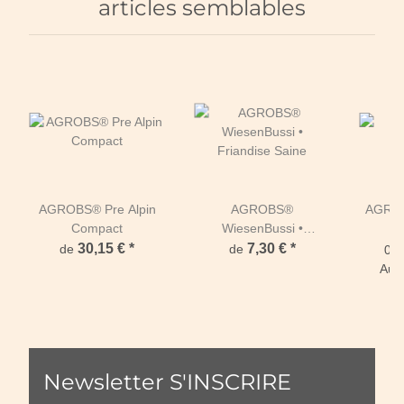
articles semblables
AGROBS® Pre Alpin
AGROBS®
AGROB
Compact
WiesenBussi •
d
Friandise Saine
30,15 €
*
7,30 €
*
de
de
0,0
Autr
d
Newsletter S'INSCRIRE