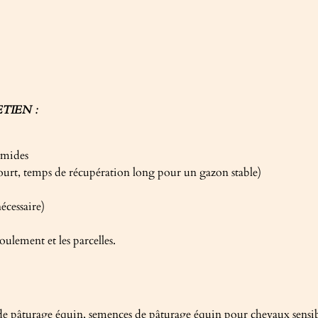
TIEN :
humides
urt, temps de récupération long pour un gazon stable)
écessaire)
lement et les parcelles.
âturage équin, semences de pâturage équin pour chevaux sensible