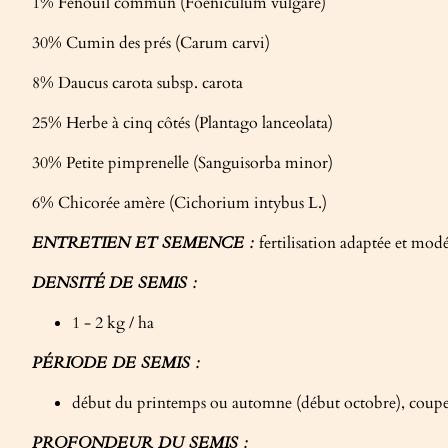
1% Fenouil commun (Foeniculum vulgare)
30% Cumin des prés (Carum carvi)
8% Daucus carota subsp. carota
25% Herbe à cinq côtés (Plantago lanceolata)
30% Petite pimprenelle (Sanguisorba minor)
6% Chicorée amère (Cichorium intybus L.)
ENTRETIEN ET SEMENCE :
fertilisation adaptée et mod
DENSITÉ DE SEMIS :
1 - 2 kg / ha
PÉRIODE DE SEMIS :
début du printemps ou automne (début octobre), coupe d
PROFONDEUR DU SEMIS :