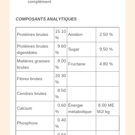
complément
COMPOSANTS ANALYTIQUES
15.10
Protéines brutes
Amidon
2.50 %
%
Protéines brutes
9.60
Sugar
9.50 %
digestibles
%
Matières grasses
8.00
Fructane
4.80 %
brutes
%
20.30
Fibres brutes
%
8.50
Cendres brutes
%
0.60
Énergie
8.00 ME
Calcium
%
métabolique
MJ/ kg
0.40
Phosphore
%
0.04