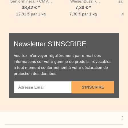
Seniormineral • CMV 3
WiesenBussi •
sans 
kg
Friandise Saine Sac 1
38,42 €
*
7,30 €
*
kg
12,81 € par 1 kg
7,30 € par 1 kg
4,4
Newsletter S'INSCRIRE
Veuillez m'envoyer régulièrement par e-mail des
informations sur votre gamme de produits, révocables
à tout moment conformément à votre
déclaration de
protection des données
.
S'INSCRIRE