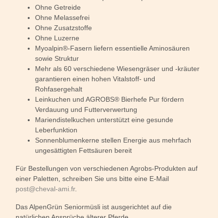
Ohne Getreide
Ohne Melassefrei
Ohne Zusatzstoffe
Ohne Luzerne
Myoalpin®-Fasern liefern essentielle Aminosäuren
sowie Struktur
Mehr als 60 verschiedene Wiesengräser und -kräuter
garantieren einen hohen Vitalstoff- und
Rohfasergehalt
Leinkuchen und AGROBS® Bierhefe Pur fördern
Verdauung und Futterverwertung
Mariendistelkuchen unterstützt eine gesunde
Leberfunktion
Sonnenblumenkerne stellen Energie aus mehrfach
ungesättigten Fettsäuren bereit
Für Bestellungen von verschiedenen Agrobs-Produkten auf
einer Paletten, schreiben Sie uns bitte eine E-Mail
post@cheval-ami.fr
.
Das AlpenGrün Seniormüsli ist ausgerichtet auf die
natürlichen Ansprüche älterer Pferde.