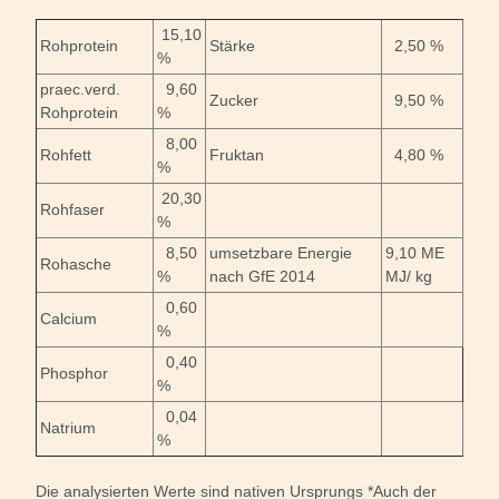
15,10
Rohprotein
Stärke
2,50 %
%
praec.verd.
9,60
Zucker
9,50 %
Rohprotein
%
8,00
Rohfett
Fruktan
4,80 %
%
20,30
Rohfaser
%
8,50
umsetzbare Energie
9,10 ME
Rohasche
%
nach GfE 2014
MJ/ kg
0,60
Calcium
%
0,40
Phosphor
%
0,04
Natrium
%
Die analysierten Werte sind nativen Ursprungs *Auch der