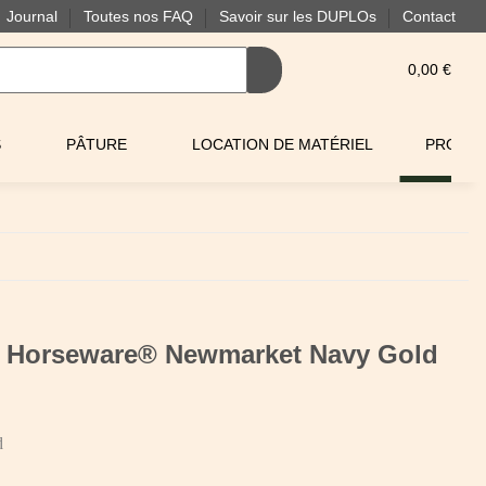
Journal
Toutes nos FAQ
Savoir sur les DUPLOs
Contact
0,00 €
S
PÂTURE
LOCATION DE MATÉRIEL
PROMO
le Horseware® Newmarket Navy Gold
d