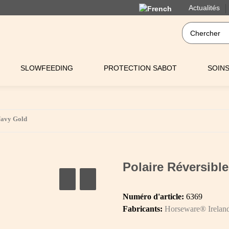
Actualités
SLOWFEEDING
PROTECTION SABOT
SOIN
Navy Gold
Polaire Réversib
Numéro d'article:
6369
Fabricants:
Horseware® Irelan