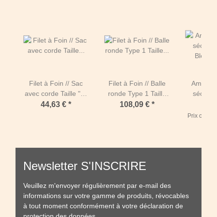
Filet à Foin // Sac
Filet à Foin // Balle
Amigo®
avec corde Taille "S"
ronde Type 1 Taille
séchante
( 0m90 x 1m10 avec
"M" ( Ø 1m50 +
Bleu marin
44,63 €
*
108,09 €
*
41,
ouverture sur le côté
longueur des côtés
Longueu
Prix catal
court)-Mailles de 30
1m40)-Mailles de 80
140 cm
mm / PPhr 4 mm-
mm / PPhr 5 mm-
Longueur
Vert
Vert
191 cm 
Newsletter S'INSCRIRE
Veuillez m'envoyer régulièrement par e-mail des
informations sur votre gamme de produits, révocables
à tout moment conformément à votre
déclaration de
protection des données
.