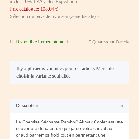
inclus 19% TVA , plus
Expédition
Prix catalogue: 108,04 €
Sélection du pays de livraison (zone fiscale)
Disponible immédiatement
Question sur l'article
x
Il y a plusieurs variantes pour cet article. Merci de
choisir la variante souhaitée.
Description
La Chemise Séchante Rambo® Airmax Cooler est une
couverture deux-en-un qui garde votre cheval au
chaud par temps froid tout en permettant une