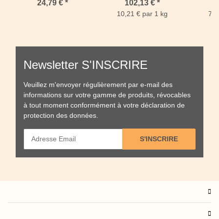
Neem 500 ml
10 kg
Friand
24,79 €
*
102,13 €
*
10,21 € par 1 kg
7,3
Newsletter S'INSCRIRE
Veuillez m'envoyer régulièrement par e-mail des
informations sur votre gamme de produits, révocables
à tout moment conformément à votre
déclaration de
protection des données
.
S'INSCRIRE