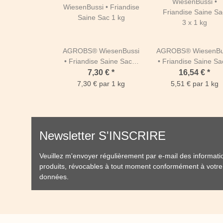
AGROBS® WiesenBussi
AGROBS® WiesenBu
• Friandise Saine Sac 1
• Friandise Saine Sa
kg
x 1 kg
7,30 €
*
16,54 €
*
7,30 € par 1 kg
5,51 € par 1 kg
Newsletter S'INSCRIRE
Veuillez m'envoyer régulièrement par e-mail des informat
produits, révocables à tout moment conformément à votr
données
.