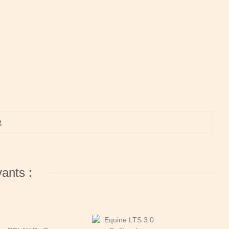
g
vants :