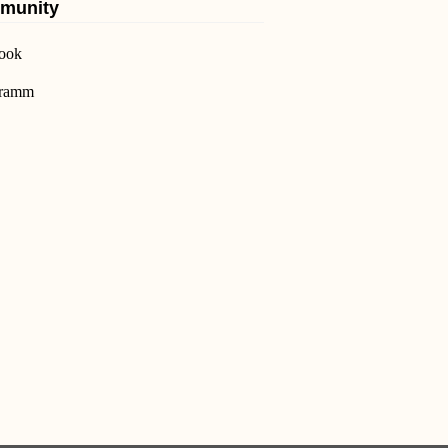
munity
ook
gramm