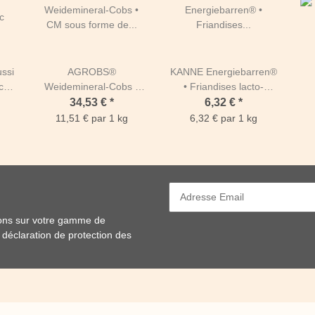
ssi
AGROBS®
KANNE Energiebarren®
c 3
Weidemineral-Cobs •
• Friandises lacto-
CM sous forme de
fermentées 1 kg
34,53 €
*
6,32 €
*
friandise 3 kg
11,51 € par 1 kg
6,32 € par 1 kg
ions sur votre gamme de
e
déclaration de protection des