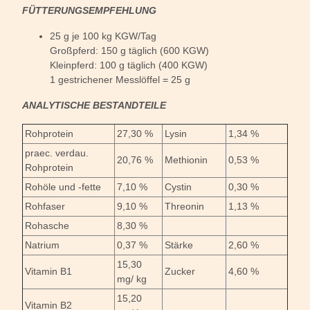
FÜTTERUNGSEMPFEHLUNG
25 g je 100 kg KGW/Tag
Großpferd: 150 g täglich (600 KGW)
Kleinpferd: 100 g täglich (400 KGW)
1 gestrichener Messlöffel = 25 g
ANALYTISCHE BESTANDTEILE
Rohprotein
27,30 %
Lysin
1,34 %
praec. verdau.
20,76 %
Methionin
0,53 %
Rohprotein
Rohöle und -fette
7,10 %
Cystin
0,30 %
Rohfaser
9,10 %
Threonin
1,13 %
Rohasche
8,30 %
Natrium
0,37 %
Stärke
2,60 %
15,30
Vitamin B1
Zucker
4,60 %
mg/ kg
15,20
Vitamin B2