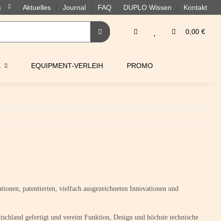
Aktuelles
Journal
FAQ
DUPLO Wissen
Kontakt
0,00 €
E
EQUIPMENT-VERLEIH
PROMO
tionen, patentierten, vielfach ausgezeichneten Innovationen und
chland gefertigt und vereint Funktion, Design und höchste technische