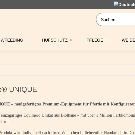
OWFEEDING
HUFSCHUTZ
PFLEGE
WEID
o® UNIQUE
QUE – maßgefertigtes Premium-Equipment für Pferde mit Konfigurator
r einzigartiges Equimero Unikat aus Biothane – mit über 1 Million Farbkombina
ssform.
dukt wird individuell nach Ihren Wünschen in liebevoller Handarbeit in Deuts