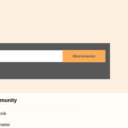
Abonnieren
munity
ook
gramm