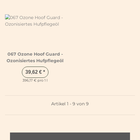
067 Ozone Hoof Guard -
Ozonisiertes Hufpflegeöl
39,62 €
*
396,17 € pro 1 l
Artikel 1 - 9 von 9