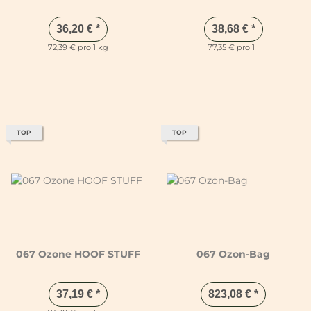
36,20 €
*
38,68 €
*
72,39 € pro 1 kg
77,35 € pro 1 l
TOP
TOP
067 Ozone HOOF STUFF
067 Ozon-Bag
37,19 €
*
823,08 €
*