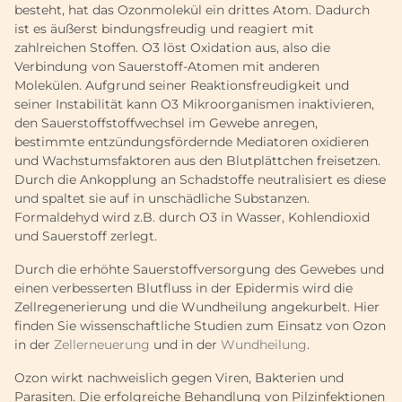
besteht, hat das Ozonmolekül ein drittes Atom. Dadurch
ist es äußerst bindungsfreudig und reagiert mit
zahlreichen Stoffen. O3 löst Oxidation aus, also die
Verbindung von Sauerstoff-Atomen mit anderen
Molekülen. Aufgrund seiner Reaktionsfreudigkeit und
seiner Instabilität kann O3 Mikroorganismen inaktivieren,
den Sauerstoffstoffwechsel im Gewebe anregen,
bestimmte entzündungsfördernde Mediatoren oxidieren
und Wachstumsfaktoren aus den Blutplättchen freisetzen.
Durch die Ankopplung an Schadstoffe neutralisiert es diese
und spaltet sie auf in unschädliche Substanzen.
Formaldehyd wird z.B. durch O3 in Wasser, Kohlendioxid
und Sauerstoff zerlegt.
Durch die erhöhte Sauerstoffversorgung des Gewebes und
einen verbesserten Blutfluss in der Epidermis wird die
Zellregenerierung und die Wundheilung angekurbelt. Hier
finden Sie wissenschaftliche Studien zum Einsatz von Ozon
in der
Zellerneuerung
und in der
Wundheilung
.
Ozon wirkt nachweislich gegen Viren, Bakterien und
Parasiten. Die erfolgreiche Behandlung von Pilzinfektionen