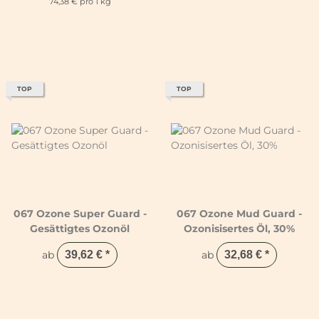
74,38 € pro 1 kg
TOP
TOP
067 Ozone Super Guard -
067 Ozone Mud Guard -
Gesättigtes Ozonöl
Ozonisisertes Öl, 30%
ab
39,62 €
*
ab
32,68 €
*