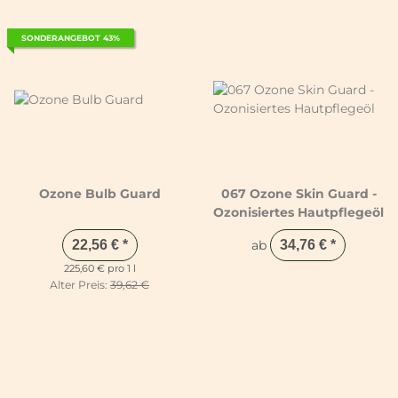
SONDERANGEBOT 43%
Ozone Bulb Guard
067 Ozone Skin Guard -
Ozonisiertes Hautpflegeöl
22,56 €
*
ab
34,76 €
*
225,60 € pro 1 l
Alter Preis:
39,62 €