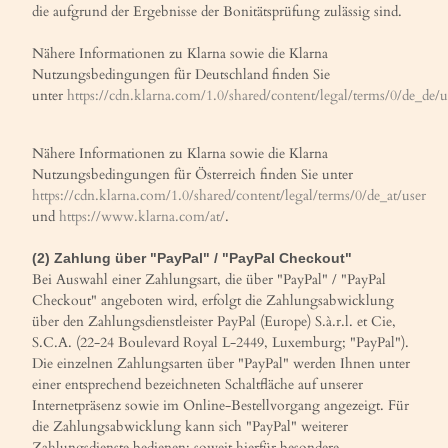
die aufgrund der Ergebnisse der Bonitätsprüfung zulässig sind.
Nähere Informationen zu Klarna sowie die Klarna
Nutzungsbedingungen für Deutschland finden Sie
unter
https://cdn.klarna.com/1.0/shared/content/legal/terms/0/de_de/u
Nähere Informationen zu Klarna sowie die Klarna
Nutzungsbedingungen für Österreich finden Sie unter
https://cdn.klarna.com/1.0/shared/content/legal/terms/0/de_at/user
und
https://www.klarna.com/at/
.
(2)
Zahlung über "PayPal" / "PayPal Checkout"
Bei Auswahl einer Zahlungsart, die über "PayPal" / "PayPal
Checkout" angeboten wird, erfolgt die Zahlungsabwicklung
über den Zahlungsdienstleister PayPal (Europe) S.à.r.l. et Cie,
S.C.A. (22-24 Boulevard Royal L-2449, Luxemburg; "PayPal").
Die einzelnen Zahlungsarten über "PayPal" werden Ihnen unter
einer entsprechend bezeichneten Schaltfläche auf unserer
Internetpräsenz sowie im Online-Bestellvorgang angezeigt. Für
die Zahlungsabwicklung kann sich "PayPal" weiterer
Zahlungsdienste bedienen; soweit hierfür besondere