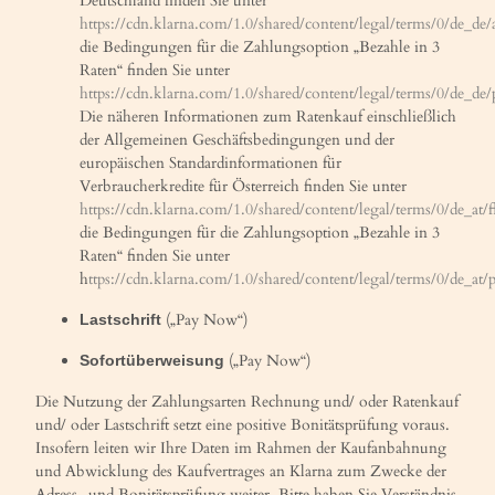
Deutschland finden Sie unter
https://cdn.klarna.com/1.0/shared/content/legal/terms/0/de_de
die Bedingungen für die Zahlungsoption „Bezahle in 3
Raten“ finden Sie unter
https://cdn.klarna.com/1.0/shared/content/legal/terms/0/de_de/
Die näheren Informationen zum Ratenkauf einschließlich
der Allgemeinen Geschäftsbedingungen und der
europäischen Standardinformationen für
Verbraucherkredite für Österreich finden Sie unter
https://cdn.klarna.com/1.0/shared/content/legal/terms/0/de_at/
die Bedingungen für die Zahlungsoption „Bezahle in 3
Raten“ finden Sie unter
h
ttps://cdn.klarna.com/1.0/shared/content/legal/terms/0/de_at/p
(„Pay Now“)
Lastschrift
(„Pay Now“)
Sofortüberweisung
Die Nutzung der Zahlungsarten Rechnung und/ oder Ratenkauf
und/ oder Lastschrift setzt eine positive Bonitätsprüfung voraus.
Insofern leiten wir Ihre Daten im Rahmen der Kaufanbahnung
und Abwicklung des Kaufvertrages an Klarna zum Zwecke der
Adress- und Bonitätsprüfung weiter. Bitte haben Sie Verständnis