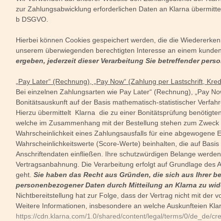
zur Zahlungsabwicklung erforderlichen Daten an Klarna übermittelt
b DSGVO.
Hierbei können Cookies gespeichert werden, die die Wiedererkenn
unserem überwiegenden berechtigten Interesse an einem kundeno
ergeben, jederzeit dieser Verarbeitung Sie betreffender pe
„Pay Later“ (Rechnung), „Pay Now“ (Zahlung per Lastschrift, Kred
Bei einzelnen Zahlungsarten wie Pay Later“ (Rechnung), „Pay Now“
Bonitätsauskunft auf der Basis mathematisch-statistischer Verfah
Hierzu übermittelt Klarna die zu einer Bonitätsprüfung benötig
welche im Zusammenhang mit der Bestellung stehen zum Zweck der 
Wahrscheinlichkeit eines Zahlungsausfalls für eine abgewogene 
Wahrscheinlichkeitswerte (Score-Werte) beinhalten, die auf Basi
Anschriftendaten einfließen. Ihre schutzwürdigen Belange werde
Vertragsanbahnung. Die Verarbeitung erfolgt auf Grundlage des A
geht.
Sie haben das Recht aus Gründen, die sich aus Ihrer be
personenbezogener Daten durch Mitteilung an Klarna zu wid
Nichtbereitstellung hat zur Folge, dass der Vertrag nicht mit de
Weitere Informationen, insbesondere an welche Auskunfteien Kla
https://cdn.klarna.com/1.0/shared/content/legal/terms/0/de_de/cr