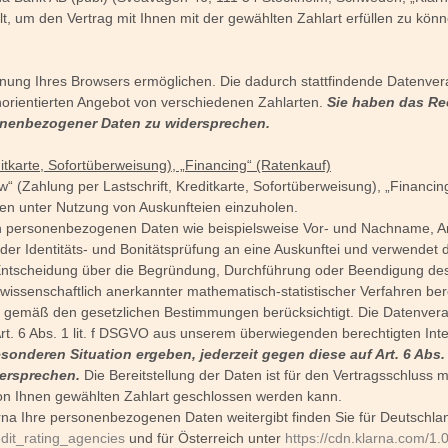
, um den Vertrag mit Ihnen mit der gewählten Zahlart erfüllen zu können
ung Ihres Browsers ermöglichen. Die dadurch stattfindende Datenverarb
rientierten Angebot von verschiedenen Zahlarten.
Sie haben das Rec
rsonenbezogener Daten zu widersprechen.
itkarte, Sofortüberweisung), „Financing“ (Ratenkauf)
 (Zahlung per Lastschrift, Kreditkarte, Sofortüberweisung), „Financing
ren unter Nutzung von Auskunfteien einzuholen.
ten personenbezogenen Daten wie beispielsweise Vor- und Nachname, An
Identitäts- und Bonitätsprüfung an eine Auskunftei und verwendet die
Entscheidung über die Begründung, Durchführung oder Beendigung des 
s wissenschaftlich anerkannter mathematisch-statistischer Verfahren 
n gemäß den gesetzlichen Bestimmungen berücksichtigt. Die Datenvera
rt. 6 Abs. 1 lit. f DSGVO aus unserem überwiegenden berechtigten Int
sonderen Situation ergeben, jederzeit gegen diese auf Art. 6 Abs.
ersprechen.
Die Bereitstellung der Daten ist für den Vertragsschluss 
r von Ihnen gewählten Zahlart geschlossen werden kann.
rna Ihre personenbezogenen Daten weitergibt finden Sie für Deutschla
edit_rating_agencies
und für Österreich unter
https://cdn.klarna.com/1.