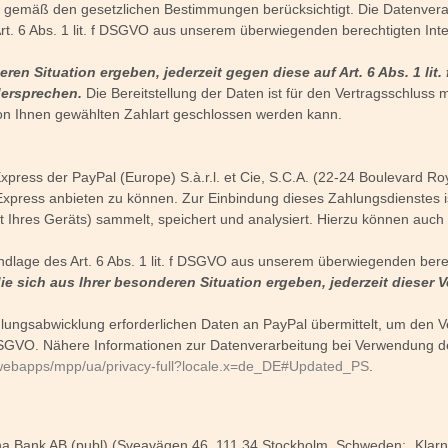
n gemäß den gesetzlichen Bestimmungen berücksichtigt. Die Datenvera
rt. 6 Abs. 1 lit. f DSGVO aus unserem überwiegenden berechtigten Int
en Situation ergeben, jederzeit gegen diese auf Art. 6 Abs. 1 li
dersprechen.
Die Bereitstellung der Daten ist für den Vertragsschluss 
r von Ihnen gewählten Zahlart geschlossen werden kann.
ress der PayPal (Europe) S.à.r.l. et Cie, S.C.A. (22-24 Boulevard Ro
press anbieten zu können. Zur Einbindung dieses Zahlungsdienstes ist
rt Ihres Geräts) sammelt, speichert und analysiert. Hierzu können auc
ndlage des Art. 6 Abs. 1 lit. f DSGVO aus unserem überwiegenden bere
e sich aus Ihrer besonderen Situation ergeben, jederzeit dieser
ngsabwicklung erforderlichen Daten an PayPal übermittelt, um den Ver
 b DSGVO. Nähere Informationen zur Datenverarbeitung bei Verwendung d
ebapps/mpp/ua/privacy-full?locale.x=de_DE#Updated_PS
.
a Bank AB (publ) (Sveavägen 46, 111 34 Stockholm, Schweden; „Klarn