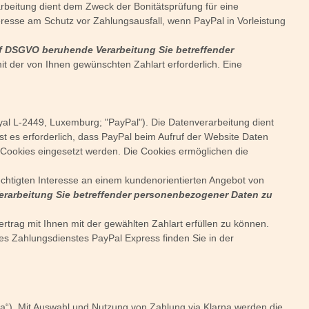
rbeitung dient dem Zweck der Bonitätsprüfung für eine
eresse am Schutz vor Zahlungsausfall, wenn PayPal in Vorleistung
t. f DSGVO beruhende Verarbeitung Sie betreffender
mit der von Ihnen gewünschten Zahlart erforderlich. Eine
yal L-2449, Luxemburg; "PayPal"). Die Datenverarbeitung dient
 es erforderlich, dass PayPal beim Aufruf der Website Daten
h Cookies eingesetzt werden. Die Cookies ermöglichen die
chtigten Interesse an einem kundenorientierten Angebot von
 Verarbeitung Sie betreffender personenbezogener Daten zu
trag mit Ihnen mit der gewählten Zahlart erfüllen zu können.
es Zahlungsdienstes PayPal Express finden Sie in der
a“). Mit Auswahl und Nutzung von Zahlung via Klarna werden die