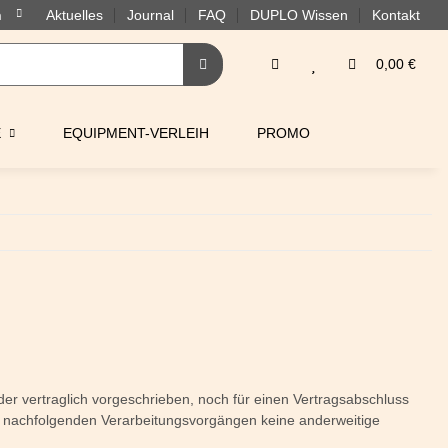
Aktuelles
Journal
FAQ
DUPLO Wissen
Kontakt
0,00 €
E
EQUIPMENT-VERLEIH
PROMO
r vertraglich vorgeschrieben, noch für einen Vertragsabschluss
i den nachfolgenden Verarbeitungsvorgängen keine anderweitige