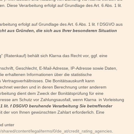
. Diese Verarbeitung erfolgt auf Grundlage des Art. 6 Abs. 1 lit.
eitung erfolgt auf Grundlage des Art. 6 Abs. 1 lit. f DSGVO aus
ht aus Gründen, die sich aus Ihrer besonderen Situation
“ (Ratenkauf) behält sich Klarna das Recht vor, ggf. eine
schrift, Geschlecht, E-Mail-Adresse, IP-Adresse sowie Daten,
 erhaltenen Informationen über die statistische
Vertragsverhältnisses. Die Bonitätsauskunft kann
berechnet werden und in deren Berechnung unter anderem
rbeitung dient dem Zweck der Bonitätsprüfung für eine
eresse am Schutz vor Zahlungsausfall, wenn Klarna in Vorleistung
 1 lit. f DSGVO beruhende Verarbeitung Sie betreffender
mit der von Ihnen gewünschten Zahlart erforderlich. Eine
nd unter
0/shared/content/legal/terms/0/de_at/credit_rating_agencies
.