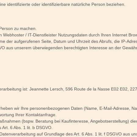
e identifizierte oder identifizierbare natürliche Person beziehen.
 Person zu machen.
Webhoster / IT-Dienstleister Nutzungsdaten durch Ihren Internet Brows
me der aufgerufenen Seite, Datum und Uhrzeit des Abrufs, die IP-Adr
 DSGVO aus unserem überwiegenden berechtigten Interesse an der Gewähr
rarbeitung ist:
Jeannette Lersch,
596 Route de la Nasse E02 E02,
22
, erheben wir Ihre personenbezogenen Daten (Name, E-Mail-Adresse, Nac
ortung Ihrer Kontaktanfrage.
ßnahmen (bspw. Beratung bei Kaufinteresse, Angebotserstellung) dien
 Art. 6 Abs. 1 lit. b DSGVO.
 Datenverarbeitung auf Grundlage des Art. 6 Abs. 1 lit. f DSGVO aus 