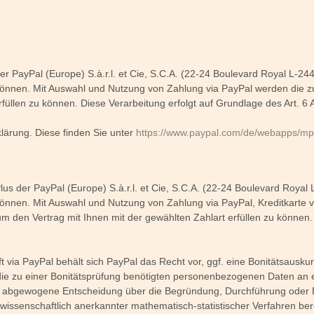
nft
 PayPal (Europe) S.à.r.l. et Cie, S.C.A. (22-24 Boulevard Royal L-24
können. Mit Auswahl und Nutzung von Zahlung via PayPal werden die z
rfüllen zu können. Diese Verarbeitung erfolgt auf Grundlage des Art. 6 
lärung. Diese finden Sie unter
https://www.paypal.com/de/webapps/mpp/
s der PayPal (Europe) S.à.r.l. et Cie, S.C.A. (22-24 Boulevard Royal
nnen. Mit Auswahl und Nutzung von Zahlung via PayPal, Kreditkarte via
 den Vertrag mit Ihnen mit der gewählten Zahlart erfüllen zu können. Di
ft via PayPal behält sich PayPal das Recht vor, ggf. eine Bonitätsausku
die zu einer Bonitätsprüfung benötigten personenbezogenen Daten an 
eine abgewogene Entscheidung über die Begründung, Durchführung oder 
s wissenschaftlich anerkannter mathematisch-statistischer Verfahren 