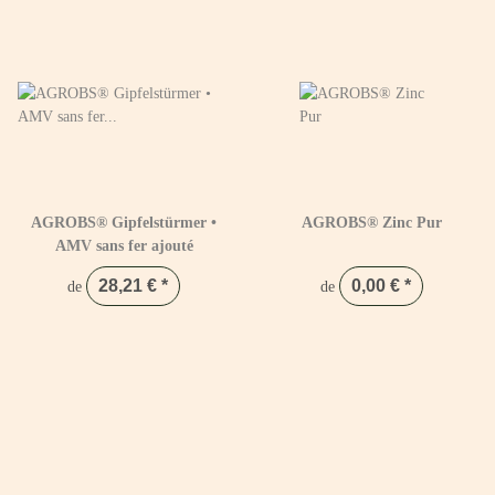
AGROBS® Gipfelstürmer •
AGROBS® Zinc Pur
AMV sans fer ajouté
28,21 €
*
0,00 €
*
de
de