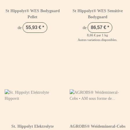
St Hippolyt® WES Bodyguard
St Hippolyt® WES Sensitive
Pellet
Bodyguard
55,93 €
*
86,57 €
*
de
de
8,66 € par 1 kg
Autres variations disponibles.
St. Hippolyt Elektrolyte
AGROBS® Weidemineral-Cobs