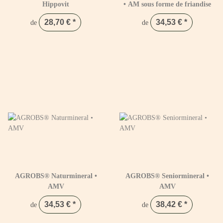
Hippovit
• AM sous forme de friandise
28,70 €
*
34,53 €
*
de
de
AGROBS® Naturmineral •
AGROBS® Seniormineral •
AMV
AMV
34,53 €
*
38,42 €
*
de
de