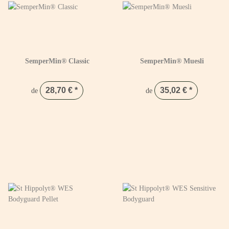
SemperMin® Classic
SemperMin® Muesli
28,70 €
*
35,02 €
*
de
de