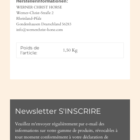
Herstellerinformationen:
WERNER CHRIST HORSE
Werner-Christ-Straße 2
Rheinland-Pfalz
Gondershausen Deutschland 56283
info@wernerchrist-horse.com
Poids de
1,50
Kg
l'article:
Newsletter S'INSCRIRE
Veuillez m'envoyer régulièrement par e-mail des
informations sur votre gamme de produits, révocables à
tout moment conformément à votre
déclaration de