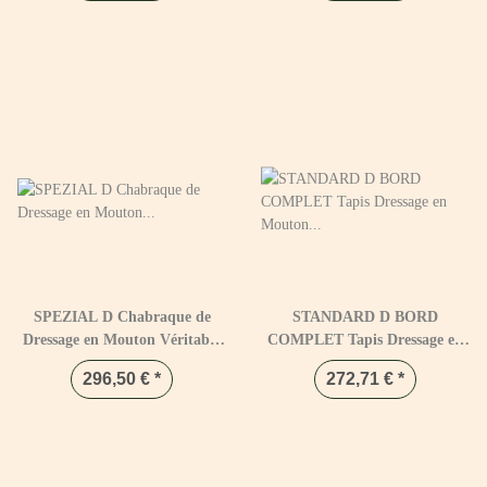
SPEZIAL D Chabraque de
STANDARD D BORD
Dressage en Mouton Véritable
COMPLET Tapis Dressage en
Noir & Naturel
Mouton Véritable Noir &
296,50 €
*
272,71 €
*
Naturel