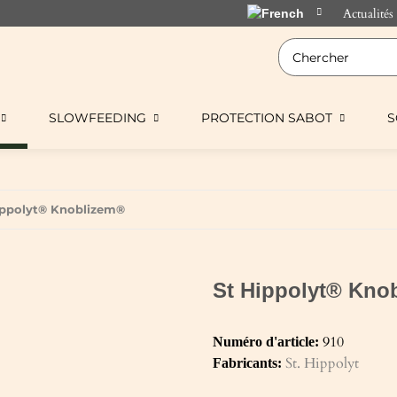
Actualités
SLOWFEEDING
PROTECTION SABOT
S
ippolyt® Knoblizem®
St Hippolyt® Kno
910
Numéro d'article:
St. Hippolyt
Fabricants: