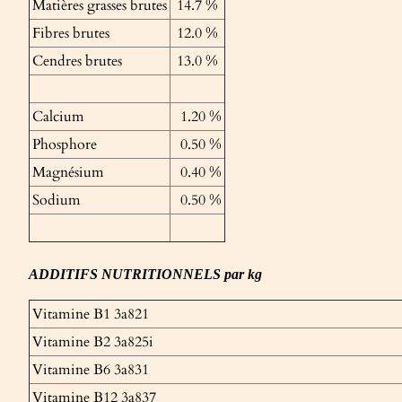
Matières grasses brutes
14.7 %
Fibres brutes
12.0 %
Cendres brutes
13.0 %
Calcium
1.20 %
Phosphore
0.50 %
Magnésium
0.40 %
Sodium
0.50 %
ADDITIFS NUTRITIONNELS par kg
Vitamine B1 3a821
Vitamine B2 3a825i
Vitamine B6 3a831
Vitamine B12 3a837