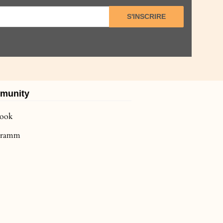
S'INSCRIRE
munity
book
agramm