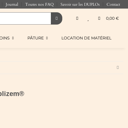
Journal
Toutes nos FAQ
Savoir sur les DUPLOs
Contact
0,00 €
OINS
PÂTURE
LOCATION DE MATÉRIEL
blizem®