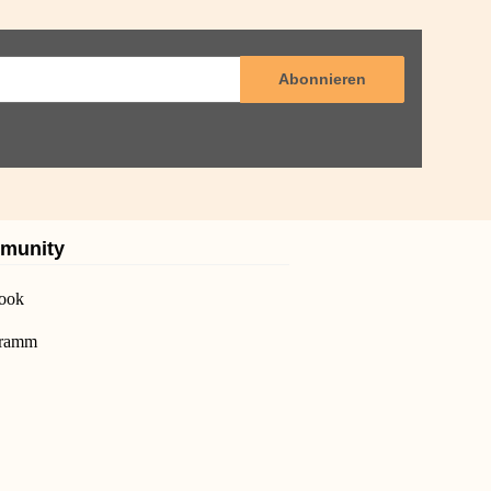
Abonnieren
munity
ook
gramm