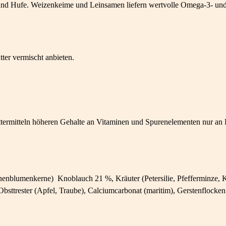
und Hufe. Weizenkeime und Leinsamen liefern wertvolle Omega-3- un
ter vermischt anbieten.
termitteln höheren Gehalte an Vitaminen und Spurenelementen nur an Pf
blumenkerne) Knoblauch 21 %, Kräuter (Petersilie, Pfefferminze, Ko
trester (Apfel, Traube), Calciumcarbonat (maritim), Gerstenflocken (l