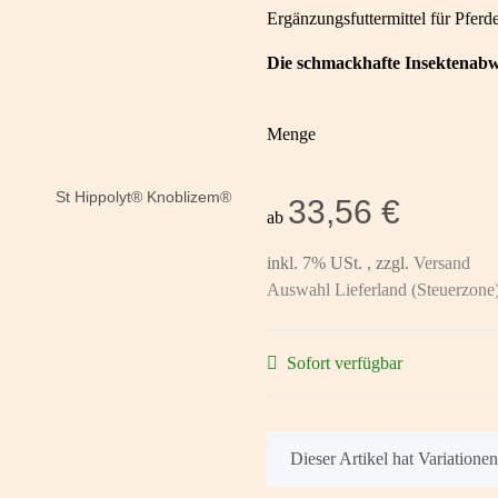
Ergänzungsfuttermittel für Pferd
Die schmackhafte Insektenab
Menge
33,56 €
ab
inkl. 7% USt. , zzgl.
Versand
Auswahl Lieferland (Steuerzone
Sofort verfügbar
x
Dieser Artikel hat Variatione