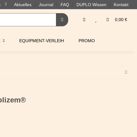
Aktuelles
Journal
FAQ
DUPLO Wissen
Kontakt
0,00 €
E
EQUIPMENT-VERLEIH
PROMO
blizem®