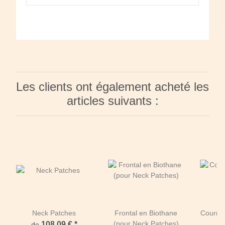
Les clients ont également acheté les
articles suivants :
Neck Patches
Frontal en Biothane
Courroi
(pour Neck Patches)
108,09 €
*
de