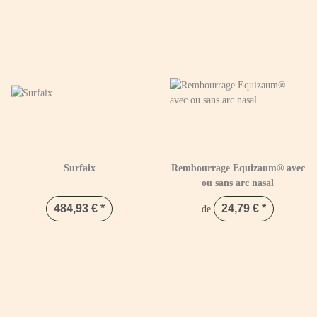
Surfaix
Rembourrage Equizaum® avec
ou sans arc nasal
484,93 €
*
24,79 €
*
de