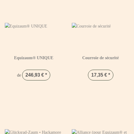
Equizaum® UNIQUE
Courroie de sécurité
246,93 €
*
17,35 €
*
de