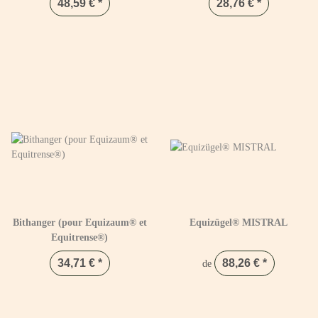
48,59 €
*
28,76 €
*
Bithanger (pour Equizaum® et
Equizügel® MISTRAL
Equitrense®)
34,71 €
*
88,26 €
*
de