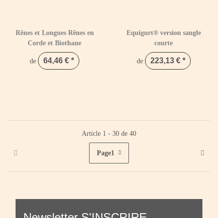
Rênes et Longues Rênes en
Equigurt® version sangle
Corde et Biothane
courte
64,46 €
*
223,13 €
*
de
de
Article 1 - 30 de 40
Page
1
Newsletter S'INSCRIRE