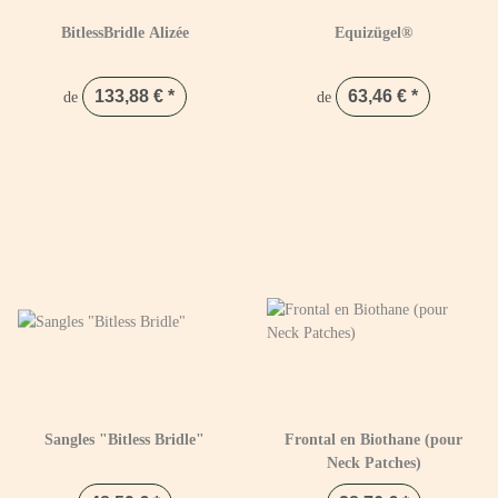
BitlessBridle Alizée
Equizügel®
133,88 €
*
63,46 €
*
de
de
Sangles "Bitless Bridle"
Frontal en Biothane (pour
Neck Patches)