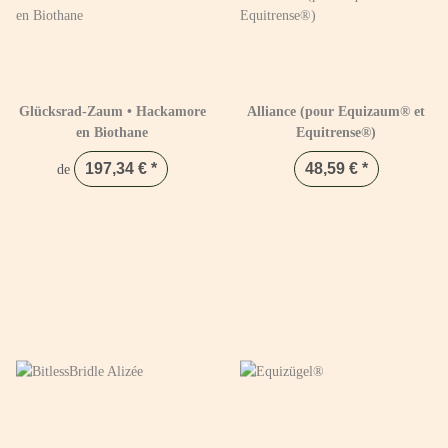
Glücksrad-Zaum • Hackamore
Alliance (pour Equizaum® et
en Biothane
Equitrense®)
197,34 €
*
48,59 €
*
de