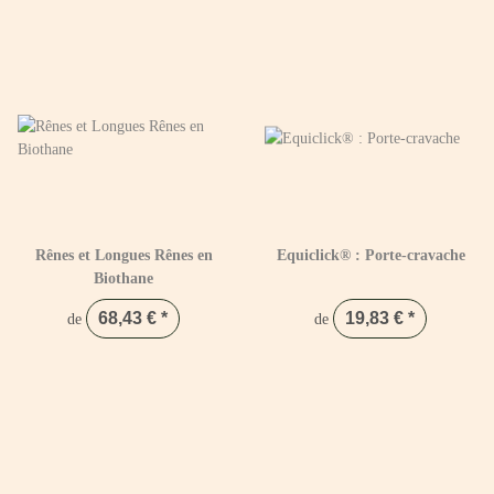
Rênes et Longues Rênes en
Equiclick® : Porte-cravache
Biothane
68,43 €
*
19,83 €
*
de
de