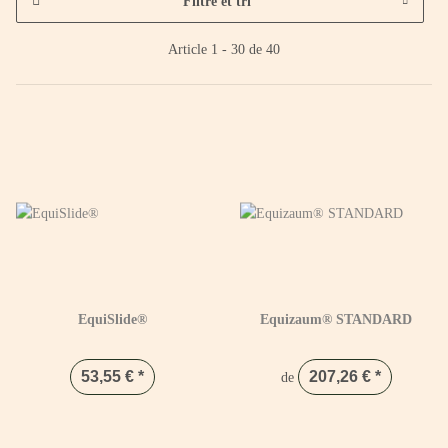
Filtre et tri
Article 1 - 30 de 40
EquiSlide®
Equizaum® STANDARD
53,55 €
*
207,26 €
*
de