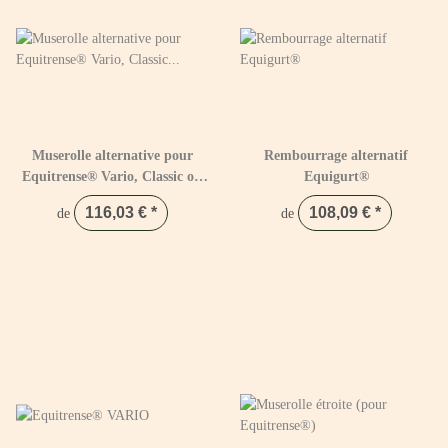
Muserolle alternative pour
Rembourrage alternatif
Equitrense® Vario, Classic ou
Equigurt®
Basic
116,03 €
*
108,09 €
*
de
de