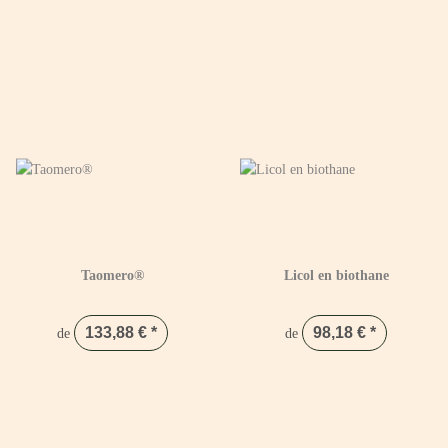
Taomero®
Licol en biothane
133,88 €
*
98,18 €
*
de
de