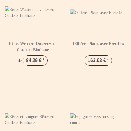
Rênes Western Ouvertes en
Œillères Plates avec Bretelles
Corde et Biothane
84,29 €
*
163,63 €
*
de