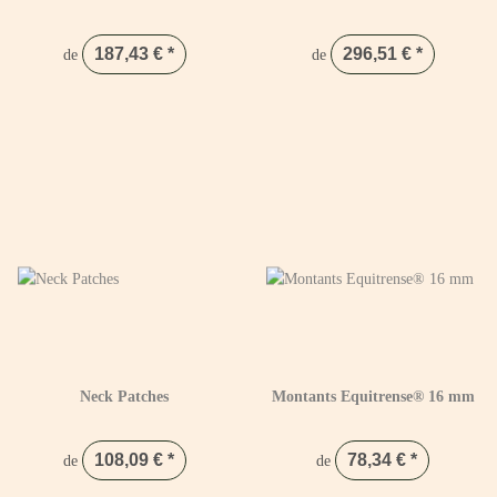
187,43 €
*
296,51 €
*
de
de
Neck Patches
Montants Equitrense® 16 mm
108,09 €
*
78,34 €
*
de
de