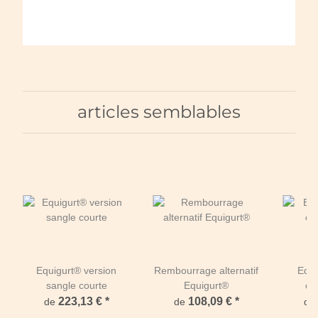
articles semblables
Equigurt® version
Rembourrage alternatif
Equi
sangle courte
Equigurt®
co
223,13 €
*
108,09 €
*
de
de
de