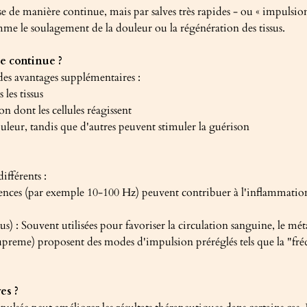
e de manière continue, mais par salves très rapides - ou « impulsion
mme le soulagement de la douleur ou la régénération des tissus.
re continue ?
 des avantages supplémentaires :
les tissus
n dont les cellules réagissent
uleur, tandis que d'autres peuvent stimuler la guérison
ifférents :
uences (par exemple 10-100 Hz) peuvent contribuer à l'inflammation,
 : Souvent utilisées pour favoriser la circulation sanguine, le métab
reme) proposent des modes d'impulsion préréglés tels que la "fré
es ?