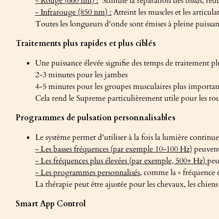
- Rouge (660 nm) :
Stimule la réparation des tissus, rédui
- Infrarouge (850 nm) :
Atteint les muscles et les articul
Toutes les longueurs d'onde sont émises à pleine puissan
Traitements plus rapides et plus ciblés
Une puissance élevée signifie des temps de traitement plu
2-3 minutes pour les jambes
4-5 minutes pour les groupes musculaires plus importan
Cela rend le Supreme particulièrement utile pour les rou
Programmes de pulsation personnalisables
Le système permet d'utiliser à la fois la lumière contin
- Les basses fréquences (par exemple 10-100 Hz)
peuvent 
- Les fréquences plus élevées (par exemple, 500+ Hz)
peu
- Les programmes personnalisés
, comme la « fréquence é
La thérapie peut être ajustée pour les chevaux, les chiens
Smart App Control