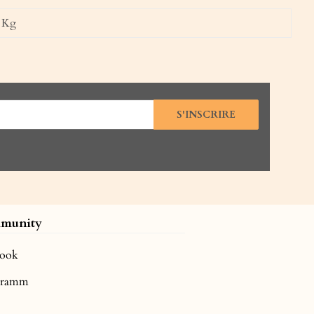
Kg
S'INSCRIRE
munity
book
agramm