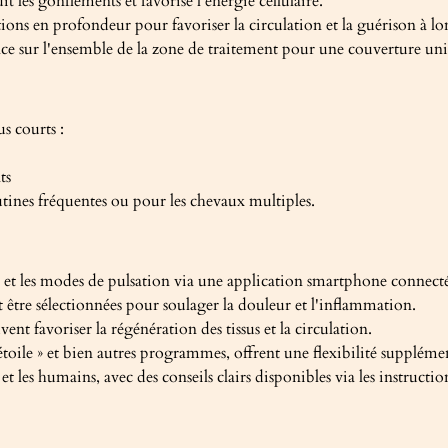
t les gonflements et favorise l'énergie cellulaire.
ations en profondeur pour favoriser la circulation et la guérison à l
ce sur l'ensemble de la zone de traitement pour une couverture uni
s courts :
ts
tines fréquentes ou pour les chevaux multiples.
ue et les modes de pulsation via une application smartphone connecté
être sélectionnées pour soulager la douleur et l'inflammation.
vent favoriser la régénération des tissus et la circulation.
toile » et bien autres programmes, offrent une flexibilité suppléme
 et les humains, avec des conseils clairs disponibles via les instruct