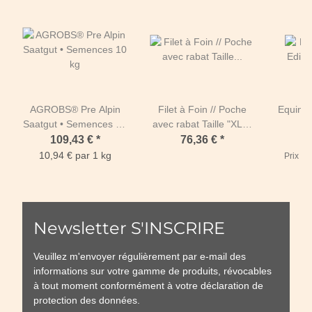
AGROBS® Pre Alpin
Filet à Foin // Poche
Equine 
Saatgut • Semences 10
avec rabat Taille "XL" (
kg
3m00 x 0m90)-Mailles
lumino
109,43 €
*
76,36 €
*
3
de 45 mm / PPhr 5
10,94 € par 1 kg
Prix ca
mm-Noir
Newsletter S'INSCRIRE
Veuillez m'envoyer régulièrement par e-mail des
informations sur votre gamme de produits, révocables
à tout moment conformément à votre
déclaration de
protection des données
.