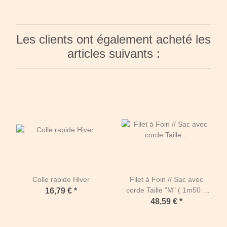
Les clients ont également acheté les
articles suivants :
Colle rapide Hiver
Filet à Foin // Sac avec
corde Taille "M" ( 1m50 x
16,79 €
*
1m00 avec ouverture sur le
48,59 €
*
côté court)-Mailles de 60
mm / PPhr 5 mm-Noir