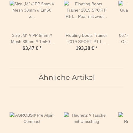
Size „M“ // PP 5mm //
Floating Boots Trainer
067 Oz
Mesh 38mm // 1m50 x
2019 SPORT P1-L -
- Ozoni
1m00 // Opening long
Paar mit zwei Schuhen
63,47 €
*
193,38 €
*
a
side GREEN
Ähnliche Artikel