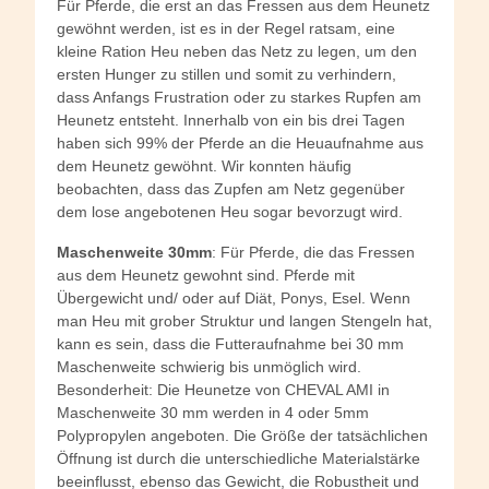
Für Pferde, die erst an das Fressen aus dem Heunetz
gewöhnt werden, ist es in der Regel ratsam, eine
kleine Ration Heu neben das Netz zu legen, um den
ersten Hunger zu stillen und somit zu verhindern,
dass Anfangs Frustration oder zu starkes Rupfen am
Heunetz entsteht. Innerhalb von ein bis drei Tagen
haben sich 99% der Pferde an die Heuaufnahme aus
dem Heunetz gewöhnt. Wir konnten häufig
beobachten, dass das Zupfen am Netz gegenüber
dem lose angebotenen Heu sogar bevorzugt wird.
Maschenweite 30mm
: Für Pferde, die das Fressen
aus dem Heunetz gewohnt sind. Pferde mit
Übergewicht und/ oder auf Diät, Ponys, Esel. Wenn
man Heu mit grober Struktur und langen Stengeln hat,
kann es sein, dass die Futteraufnahme bei 30 mm
Maschenweite schwierig bis unmöglich wird.
Besonderheit: Die Heunetze von CHEVAL AMI in
Maschenweite 30 mm werden in 4 oder 5mm
Polypropylen angeboten. Die Größe der tatsächlichen
Öffnung ist durch die unterschiedliche Materialstärke
beeinflusst, ebenso das Gewicht, die Robustheit und