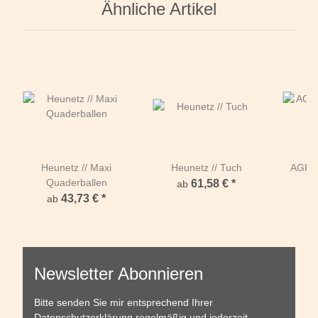
Ähnliche Artikel
Heunetz // Maxi
Heunetz // Tuch
AGROB
Quaderballen
61,58 €
*
ab
43,73 €
*
ab
a
Newsletter Abonnieren
Bitte senden Sie mir entsprechend Ihrer
Datenschutzerklärung
regelmäßig und jederzeit