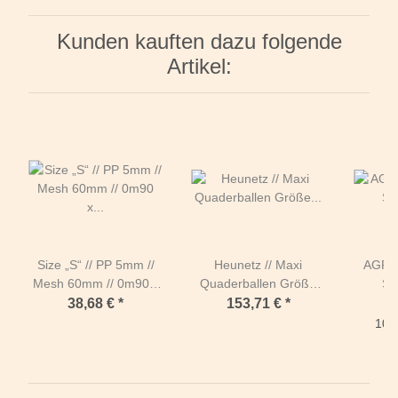
Kunden kauften dazu folgende
Artikel:
Size „S“ // PP 5mm //
Heunetz // Maxi
AGROB
Mesh 60mm // 0m90 x
Quaderballen Größe
Sa
1m10 // Opening short
"L" ≙ L 2m40 x B 1m00
38,68 €
*
153,71 €
*
1
side BLACK
x H 1m30 Maschen
10,9
30mm / PP 4mm Grün