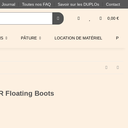
Journal
Toutes nos FAQ
Savoir sur les DUPLOs
Contact
0,00 €
NS
PÂTURE
LOCATION DE MATÉRIEL
PRO
R Floating Boots