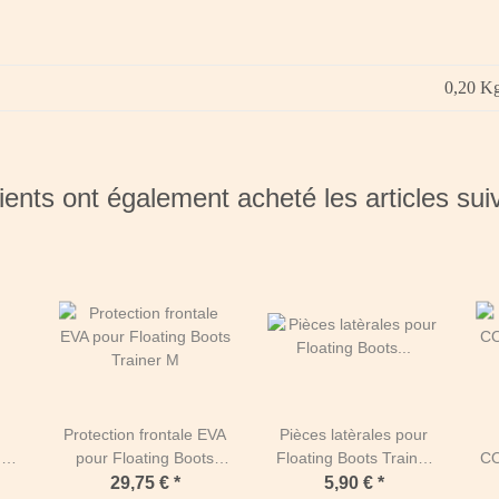
0,20
K
ients ont également acheté les articles sui
Protection frontale EVA
Pièces latèrales pour
g
pour Floating Boots
Floating Boots Trainer
CO
Trainer M
Flouro
29,75 €
*
5,90 €
*