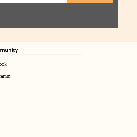
munity
ook
gramm