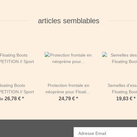
articles semblables
loating Boots
Protection frontale en
Semelles d'essa
TITION // Sport
néoprène pour Floating
Floating Boo
Boots Trainer PAIRE
26,78 €
*
24,79 €
*
19,83 €
*
de