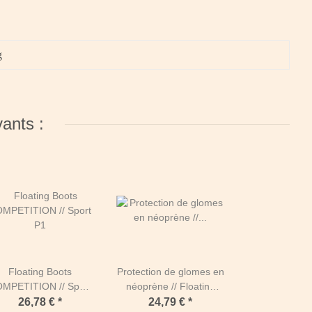
g
vants :
Floating Boots
Protection de glomes en
MPETITION // Sport
néoprène // Floating
P1
Boots M
26,78 €
*
24,79 €
*