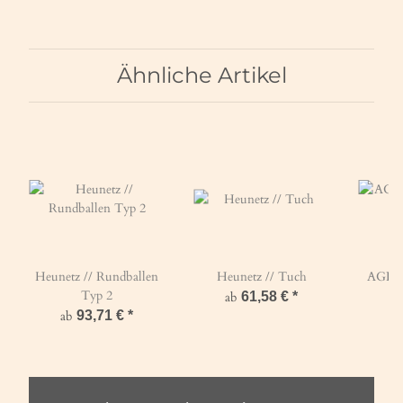
Maschen 60mm / PP 5mm
Grün
Ähnliche Artikel
Heunetz // Rundballen
Heunetz // Tuch
AGROB
Typ 2
ab
61,58 €
*
ab
93,71 €
*
a