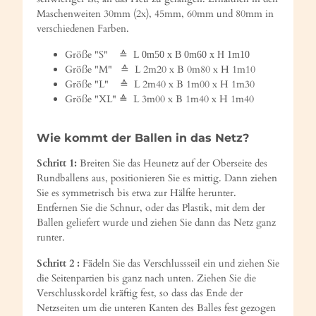
Maschenweiten 30mm (2x), 45mm, 60mm und 80mm in
verschiedenen Farben.
Größe "S" ≙
L 0m50 x B 0m60 x H 1m10
Größe "M" ≙ L 2m20 x B 0m80 x H 1m10
Größe "L" ≙ L 2m40 x B 1m00 x H 1m30
Größe "XL" ≙ L 3m00 x B 1m40 x H 1m40
Wie kommt der Ballen in das Netz?
Schritt 1:
Breiten Sie das Heunetz auf der Oberseite des
Rundballens aus, positionieren Sie es mittig. Dann ziehen
Sie es symmetrisch bis etwa zur Hälfte herunter.
Entfernen Sie die Schnur, oder das Plastik, mit dem der
Ballen geliefert wurde und ziehen Sie dann das Netz ganz
runter.
Schritt 2 :
Fädeln Sie das Verschlussseil ein und ziehen Sie
die Seitenpartien bis ganz nach unten. Ziehen Sie die
Verschlusskordel kräftig fest, so dass das Ende der
Netzseiten um die unteren Kanten des Balles fest gezogen