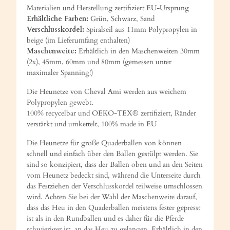
Materialien und Herstellung zertifiziert EU-Ursprung
Erhältliche Farben:
Grün, Schwarz, Sand
Verschlusskordel:
Spiralseil aus 11mm Polypropylen in
beige (im Lieferumfang enthalten)
Maschenweite:
Erhältlich in den Maschenweiten 30mm
(2x), 45mm, 60mm und 80mm (gemessen unter
maximaler Spanning!)
Die Heunetze von Cheval Ami werden aus weichem
Polypropylen gewebt.
100% recycelbar und OEKO-TEX® zertifiziert, Ränder
verstärkt und umkettelt, 100% made in EU
Die Heunetze für große Quaderballen von können
schnell und einfach über den Ballen gestülpt werden. Sie
sind so konzipiert, dass der Ballen oben und an den Seiten
vom Heunetz bedeckt sind, während die Unterseite durch
das Festziehen der Verschlusskordel teilweise umschlossen
wird. Achten Sie bei der Wahl der Maschenweite darauf,
dass das Heu in den Quaderballen meistens fester gepresst
ist als in den Rundballen und es daher für die Pferde
schwieriger ist, an das Heu zu gelangen. Erhältlich in den