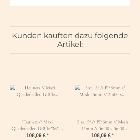
Kunden kauften dazu folgende
Artikel:
Heunetz // Maxi
Size „S“ // PP 5mm // Mesh
Quaderballen Größe "M" ≙
45mm // 3m00 x 3m00
L 2m20 x B 0m80 x H 1m10
GREEN
108,09 €
*
108,09 €
*