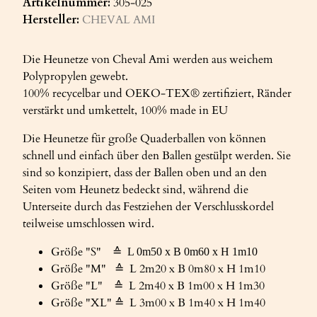
Artikelnummer:
305-025
Hersteller:
CHEVAL AMI
Die Heunetze von Cheval Ami werden aus weichem
Polypropylen gewebt.
100% recycelbar und OEKO-TEX® zertifiziert, Ränder
verstärkt und umkettelt, 100% made in EU
Die Heunetze für große Quaderballen von können
schnell und einfach über den Ballen gestülpt werden. Sie
sind so konzipiert, dass der Ballen oben und an den
Seiten vom Heunetz bedeckt sind, während die
Unterseite durch das Festziehen der Verschlusskordel
teilweise umschlossen wird.
Größe "S" ≙
L 0m50 x B 0m60 x H 1m10
Größe "M" ≙ L 2m20 x B 0m80 x H 1m10
Größe "L" ≙ L 2m40 x B 1m00 x H 1m30
Größe "XL" ≙ L 3m00 x B 1m40 x H 1m40