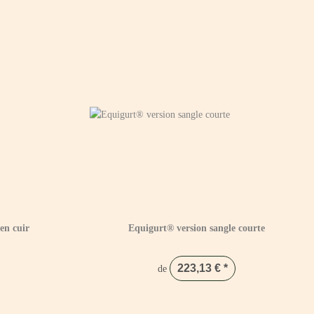
en cuir
Equigurt® version sangle courte
223,13 €
*
de