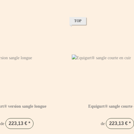
TOP
rt® version sangle longue
Equigurt® sangle courte 
223,13 €
*
223,13 €
*
de
de