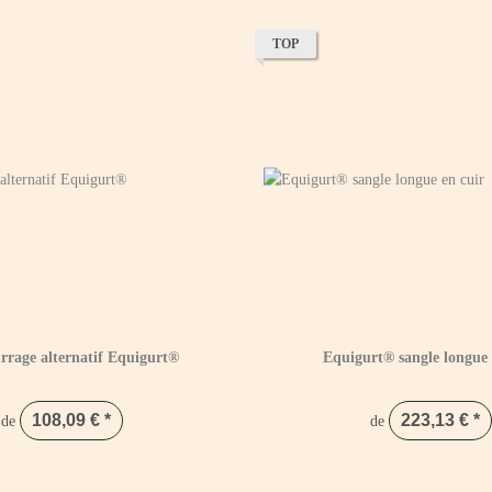
TOP
rage alternatif Equigurt®
Equigurt® sangle longue 
108,09 €
*
223,13 €
*
de
de