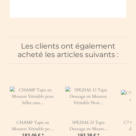
Les clients ont également
acheté les articles suivants :
CHAMP Tapis en
SPEZIAL D Tapis
C7 Les
Mouton Véritable pour
Dressage en Mouton
d'a
Selles sans arçon rigide
Véritable Noir & Naturel
183,46 €
*
193,38 €
*