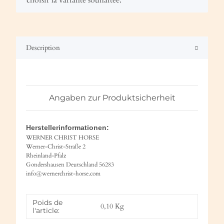
Description
Angaben zur Produktsicherheit
Herstellerinformationen:
WERNER CHRIST HORSE
Werner-Christ-Straße 2
Rheinland-Pfalz
Gondershausen Deutschland 56283
info@wernerchrist-horse.com
Poids de
0,10
Kg
l'article: