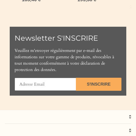
Marron Marron &
Cheval Noir & Naturel
23,
Naturel Cheval
Newsletter S'INSCRIRE
Veuillez m'envoyer régulièrement par e-mail des
informations sur votre gamme de produits, révocables à
tout moment conformément à votre
déclaration de
protection des données
.
S'INSCRIRE