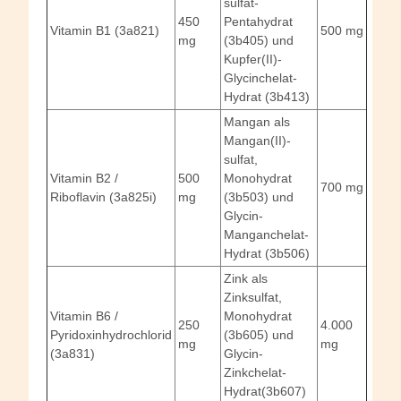
sulfat-
450
Pentahydrat
Vitamin B1 (3a821)
500 mg
mg
(3b405) und
Kupfer(II)-
Glycinchelat-
Hydrat (3b413)
Mangan als
Mangan(II)-
sulfat,
Vitamin B2 /
500
Monohydrat
700 mg
Riboflavin (3a825i)
mg
(3b503) und
Glycin-
Manganchelat-
Hydrat (3b506)
Zink als
Zinksulfat,
Vitamin B6 /
Monohydrat
250
4.000
Pyridoxinhydrochlorid
(3b605) und
mg
mg
(3a831)
Glycin-
Zinkchelat-
Hydrat(3b607)