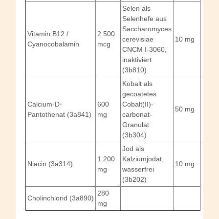
Selen als
Selenhefe aus
Saccharomyces
Vitamin B12 /
2.500
cerevisiae
10 mg
Cyanocobalamin
mcg
CNCM I-3060,
inaktiviert
(3b810)
Kobalt als
gecoatetes
Calcium-D-
600
Cobalt(II)-
50 mg
Pantothenat (3a841)
mg
carbonat-
Granulat
(3b304)
Jod als
1.200
Kalziumjodat,
Niacin (3a314)
10 mg
mg
wasserfrei
(3b202)
280
Cholinchlorid (3a890)
mg