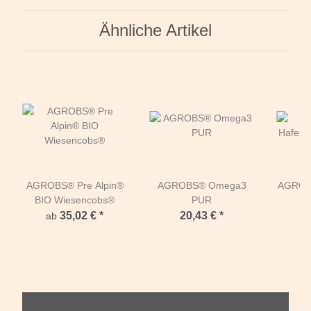
Ähnliche Artikel
AGROBS® Pre Alpin®
AGROBS® Omega3
AGROB
BIO Wiesencobs®
PUR
S
35,02 €
*
20,43 €
*
ab
a