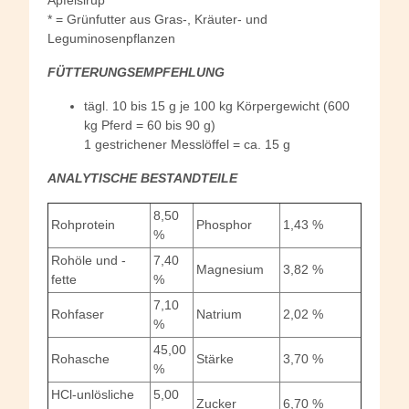
* = Grünfutter aus Gras-, Kräuter- und
Leguminosenpflanzen
FÜTTERUNGSEMPFEHLUNG
tägl. 10 bis 15 g je 100 kg Körpergewicht (600
kg Pferd = 60 bis 90 g)
1 gestrichener Messlöffel = ca. 15 g
ANALYTISCHE BESTANDTEILE
8,50
Rohprotein
Phosphor
1,43 %
%
Rohöle und -
7,40
Magnesium
3,82 %
fette
%
7,10
Rohfaser
Natrium
2,02 %
%
45,00
Rohasche
Stärke
3,70 %
%
HCl-unlösliche
5,00
Zucker
6,70 %