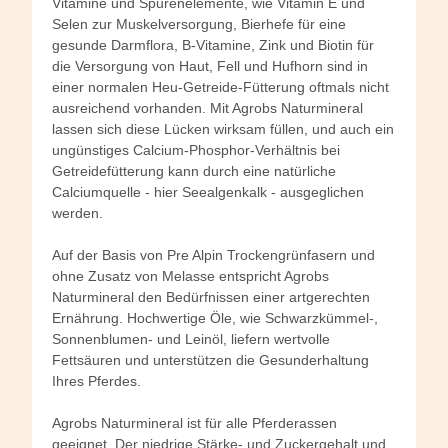
Vitamine und Spurenelemente, wie Vitamin E und
Selen zur Muskelversorgung, Bierhefe für eine
gesunde Darmflora, B-Vitamine, Zink und Biotin für
die Versorgung von Haut, Fell und Hufhorn sind in
einer normalen Heu-Getreide-Fütterung oftmals nicht
ausreichend vorhanden. Mit Agrobs Naturmineral
lassen sich diese Lücken wirksam füllen, und auch ein
ungünstiges Calcium-Phosphor-Verhältnis bei
Getreidefütterung kann durch eine natürliche
Calciumquelle - hier Seealgenkalk - ausgeglichen
werden.
Auf der Basis von Pre Alpin Trockengrünfasern und
ohne Zusatz von Melasse entspricht Agrobs
Naturmineral den Bedürfnissen einer artgerechten
Ernährung. Hochwertige Öle, wie Schwarzkümmel-,
Sonnenblumen- und Leinöl, liefern wertvolle
Fettsäuren und unterstützen die Gesunderhaltung
Ihres Pferdes.
Agrobs Naturmineral ist für alle Pferderassen
geeignet. Der niedrige Stärke- und Zuckergehalt und