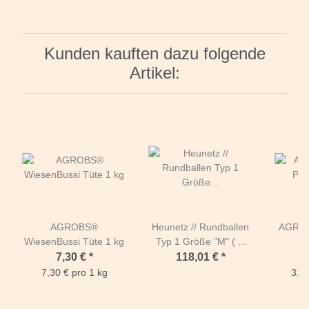
Kunden kauften dazu folgende
Artikel:
AGROBS®
Heunetz // Rundballen
AGROB
WiesenBussi Tüte 1 kg
Typ 1 Größe "M" ( Ø
8
1m50 + Seitenlängen
7,30 €
*
118,01 €
*
1m40)-Maschen 60mm
7,30 € pro 1 kg
31,0
/ PP 5mm-Grün