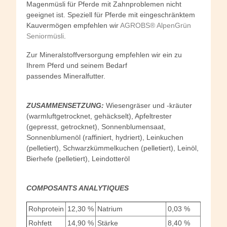
Magenmüsli für Pferde mit Zahnproblemen nicht
geeignet ist. Speziell für Pferde mit eingeschränktem
Kauvermögen empfehlen wir
AGROBS® AlpenGrün
Seniormüsli
.
Zur Mineralstoffversorgung empfehlen wir ein zu
Ihrem Pferd und seinem Bedarf
passendes Mineralfutter.
ZUSAMMENSETZUNG:
Wiesengräser und -kräuter
(warmluftgetrocknet, gehäckselt), Apfeltrester
(gepresst, getrocknet), Sonnenblumensaat,
Sonnenblumenöl (raffiniert, hydriert), Leinkuchen
(pelletiert), Schwarzkümmelkuchen (pelletiert), Leinöl,
Bierhefe (pelletiert), Leindotteröl
COMPOSANTS ANALYTIQUES
Rohprotein
12,30 %
Natrium
0,03 %
Rohfett
14,90 %
Stärke
8,40 %