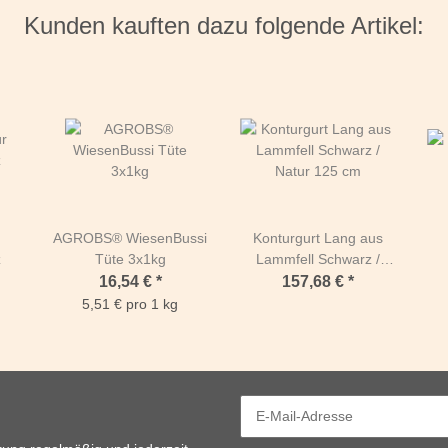
Kunden kauften dazu folgende Artikel:
AGROBS® WiesenBussi
Konturgurt Lang aus
z
Tüte 3x1kg
Lammfell Schwarz /
Natur 125 cm
16,54 €
*
157,68 €
*
5,51 € pro 1 kg