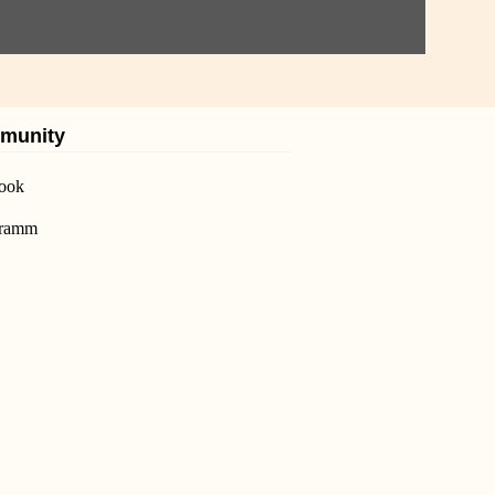
munity
ook
gramm