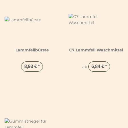
Lammfellbürste
C7 Lammfell Waschmittel
8,93 €
*
ab
6,84 €
*