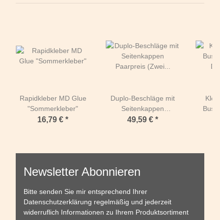
Rapidkleber MD Glue
Duplo-Beschläge mit
Kleb
"Sommerkleber"
Seitenkappen
Busc
Paarpreis (Zwei
Duplo
16,79 €
*
49,59 €
*
Duplos)-Standard
Beschä
(orange) - RUND-134
Regulä
mm
Newsletter Abonnieren
Bitte senden Sie mir entsprechend Ihrer
Datenschutzerklärung
regelmäßig und jederzeit
widerruflich Informationen zu Ihrem Produktsortiment