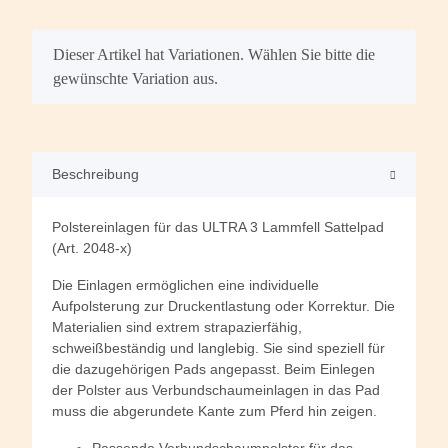
x
Dieser Artikel hat Variationen. Wählen Sie bitte die
gewünschte Variation aus.
Beschreibung
Polstereinlagen für das ULTRA 3 Lammfell Sattelpad
(Art. 2048-x)
Die Einlagen ermöglichen eine individuelle
Aufpolsterung zur Druckentlastung oder Korrektur. Die
Materialien sind extrem strapazierfähig,
schweißbeständig und langlebig. Sie sind speziell für
die dazugehörigen Pads angepasst. Beim Einlegen
der Polster aus Verbundschaumeinlagen in das Pad
muss die abgerundete Kante zum Pferd hin zeigen.
Passende Verbundschaumpolster für das