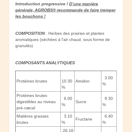
Introduction progressive !
D’une manière
générale, AGROBS® recommande de faire tremper
les bouchons !
COMPOSITION
: Herbes des prairies et plantes
aromatiques (séchées à l'air chaud, sous forme de
granulés)
COMPOSANTS ANALYTIQUES
3.00
Protéines brutes
10.30
Amidon
%
%
Protéines brutes
6.00
9.30
digestibles au niveau
Sucre
%
%
pré-cæcal
Matières grasses
3.10
6.40
Fructane
brutes
%
%
26.10