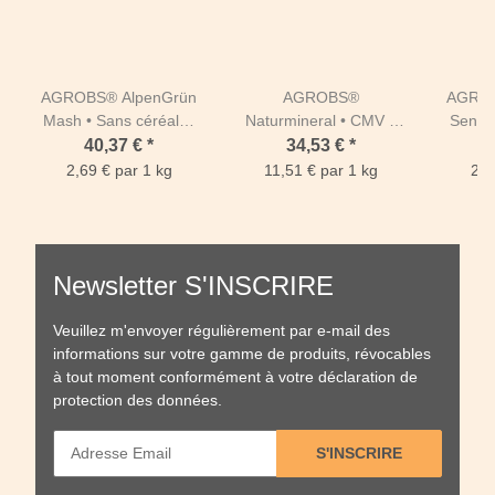
AGROBS® AlpenGrün
AGROBS®
AGROB
Mash • Sans céréales
Naturmineral • CMV 3
Senior
Sac de 15 kg
kg
d
40,37 €
*
34,53 €
*
2,69 € par 1 kg
11,51 € par 1 kg
2,0
Newsletter S'INSCRIRE
Veuillez m'envoyer régulièrement par e-mail des
informations sur votre gamme de produits, révocables
à tout moment conformément à votre
déclaration de
protection des données
.
S'INSCRIRE