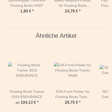
Gumminippel TRAINER
Ballen Neopren-Polster
Farbige
Floating Boots HART
für Floating Boots
Floati
Trainer PAAR M
1,90 €
*
24,79 €
*
Ähnliche Artikel
Floating Boots Trainer
EVA Front-Polster für
SET Fi
2019 ENDURANCE
Floating Boots Trainer
Gaiter
PAAR
104,13 €
*
29,75 €
*
4
ab