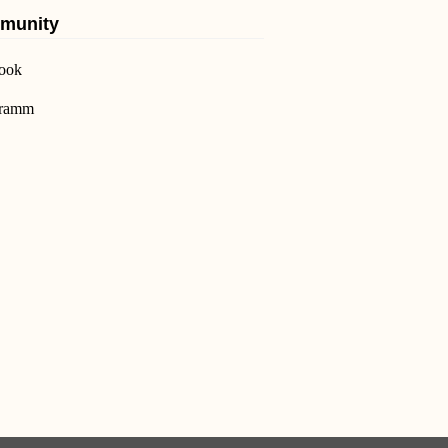
munity
ook
gramm