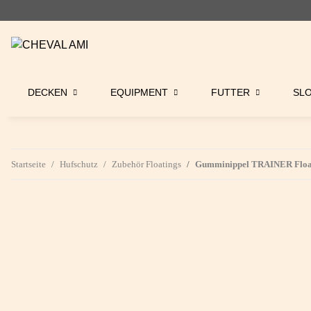
DECKEN
EQUIPMENT
FUTTER
SL
Startseite
Hufschutz
Zubehör Floatings
Gumminippel TRAINER Float